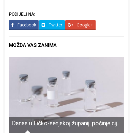
PODIJELI NA:
Facebook
Twitter
Google+
MOŽDA VAS ZANIMA
pićki reporteri“
Danas u Ličko-senjskoj županiji počinje cijepljenje protiv COVID-19