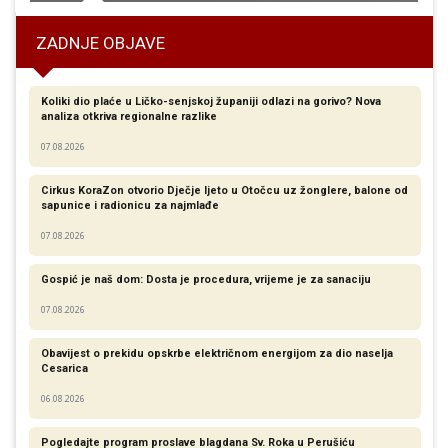
ZADNJE OBJAVE
Koliki dio plaće u Ličko-senjskoj županiji odlazi na gorivo? Nova
analiza otkriva regionalne razlike​
07.08.2026
Cirkus KoraZon otvorio Dječje ljeto u Otočcu uz žonglere, balone od
sapunice i radionicu za najmlađe
07.08.2026
Gospić je naš dom: Dosta je procedura, vrijeme je za sanaciju
07.08.2026
Obavijest o prekidu opskrbe električnom energijom za dio naselja
Cesarica
06.08.2026
Pogledajte program proslave blagdana Sv. Roka u Perušiću