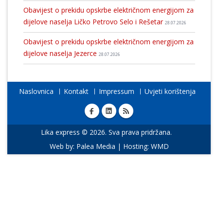
Obavijest o prekidu opskrbe električnom energijom za
dijelove naselja Ličko Petrovo Selo i Rešetar
28.07.2026
Obavijest o prekidu opskrbe električnom energijom za
dijelove naselja Jezerce
28.07.2026
Naslovnica
Kontakt
Impressum
Uvjeti korištenja
Lika express © 2026. Sva prava pridržana.
Web by:
Palea Media
| Hosting:
WMD