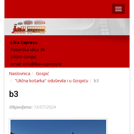
Lika Express
Pazariška ulica 36
53000 Gospić
email:
info@lika-express.hr
Naslovnica
Gospić
"Ulična košarka" oduševila i u Gospiću
b3
b3
Objavljeno:
15/07/2024