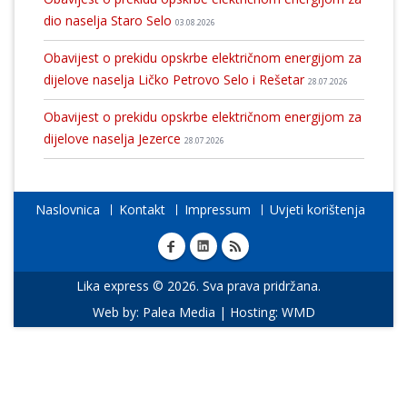
dio naselja Staro Selo
03.08.2026
Obavijest o prekidu opskrbe električnom energijom za
dijelove naselja Ličko Petrovo Selo i Rešetar
28.07.2026
Obavijest o prekidu opskrbe električnom energijom za
dijelove naselja Jezerce
28.07.2026
Naslovnica
Kontakt
Impressum
Uvjeti korištenja
Lika express © 2026. Sva prava pridržana.
Web by:
Palea Media
| Hosting:
WMD