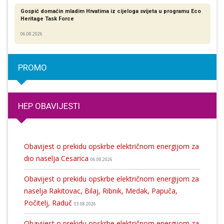
Gospić domaćin mladim Hrvatima iz cijeloga svijeta u programu Eco
Heritage Task Force
06.08.2026
PROMO
HEP OBAVIJESTI
Obavijest o prekidu opskrbe električnom energijom za
dio naselja Cesarica
06.08.2026
Obavijest o prekidu opskrbe električnom energijom za
naselja Rakitovac, Bilaj, Ribnik, Medak, Papuča,
Počitelj, Raduč
03.08.2026
Obavijest o prekidu opskrbe električnom energijom za