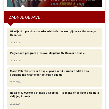
ZADNJE OBJAVE
Obavijest o prekidu opskrbe električnom energijom za dio naselja
Cesarica
06.08.2026
Pogledajte program proslave blagdana Sv. Roka u Perušiću
06.08.2026
Mario Valentić stiže u Gospić: prvi vikend u rujnu hodat će sa
sudionicima Hrvatskog festivala hodanja
06.08.2026
Nalaz o 37.000 tona otpada u Gospiću: Tlo teško onečišćeno uz rizik
daljnjeg širenja
06.08.2026