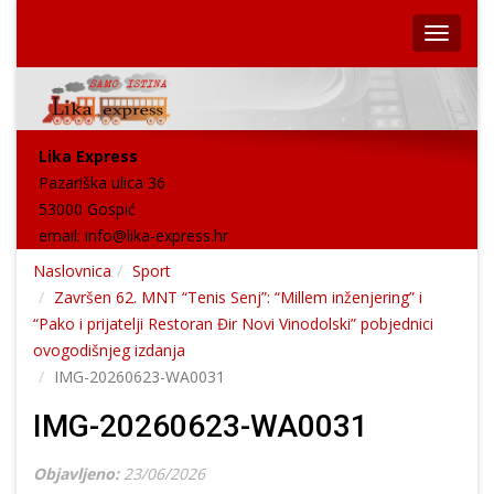
Lika Express
Pazariška ulica 36
53000 Gospić
email:
info@lika-express.hr
Naslovnica
Sport
Završen 62. MNT “Tenis Senj”: “Millem inženjering” i
“Pako i prijatelji Restoran Đir Novi Vinodolski” pobjednici
ovogodišnjeg izdanja
IMG-20260623-WA0031
IMG-20260623-WA0031
Objavljeno:
23/06/2026