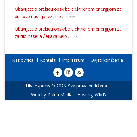
Obavijest o prekidu opskrbe električnom energijom za
dijelove naselja Jezerce
28.07.2026
Obavijest o prekidu opskrbe električnom energijom za
za dio naselja Željava Selo
28.07.2026
Naslovnica
Kontakt
Impressum
Uvjeti korištenja
Lika express © 2026. Sva prava pridržana.
Web by:
Palea Media
| Hosting:
WMD