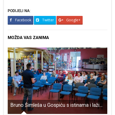
PODIJELI NA:
Facebook
Twitter
Google+
MOŽDA VAS ZANIMA
štvenim ulogama
Bruno Šimleša u Gospiću s istinama i lažima o ljubavi