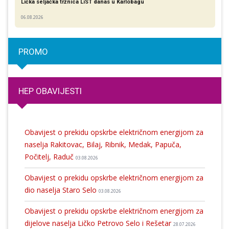
Lička seljačka tržnica LiST danas u Karlobagu
06.08.2026
PROMO
HEP OBAVIJESTI
Obavijest o prekidu opskrbe električnom energijom za
naselja Rakitovac, Bilaj, Ribnik, Medak, Papuča,
Počitelj, Raduč
03.08.2026
Obavijest o prekidu opskrbe električnom energijom za
dio naselja Staro Selo
03.08.2026
Obavijest o prekidu opskrbe električnom energijom za
dijelove naselja Ličko Petrovo Selo i Rešetar
28.07.2026