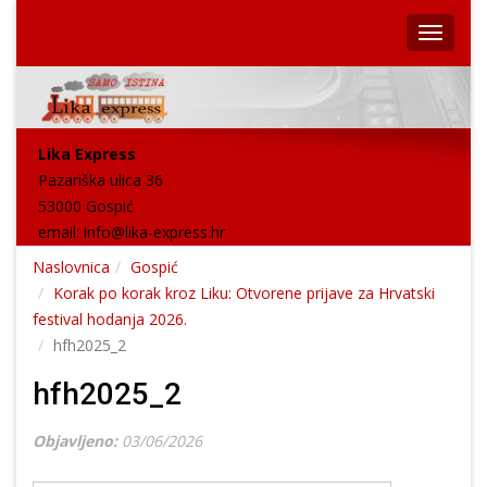
Lika Express
Pazariška ulica 36
53000 Gospić
email:
info@lika-express.hr
Naslovnica
Gospić
Korak po korak kroz Liku: Otvorene prijave za Hrvatski
festival hodanja 2026.
hfh2025_2
hfh2025_2
Objavljeno:
03/06/2026