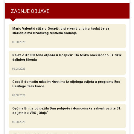
ZADNJE OBJAVE
Mario Valentić stiže u Gospić: prvi vikend u rujnu hodat će sa
sudionicima Hrvatskog festivala hodanja
06.08.2026
Nalaz o 37.000 tona otpada u Gospiću: Tlo teško onečišćeno uz rizik
daljnjeg širenja
06.08.2026
Gospić domaćin mladim Hrvatima iz cijeloga svijeta u programu Eco
Heritage Task Force
06.08.2026
Općina Brinje obilježila Dan pobjede i domovinske zahvalnosti te 31.
obljetnicu VRO „Oluja“
06.08.2026