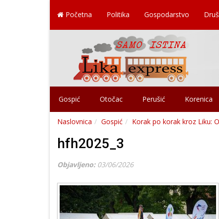
Početna
Politika
Gospodarstvo
Druš
Gospić
Otočac
Perušić
Korenica
Naslovnica
Gospić
Korak po korak kroz Liku: O
hfh2025_3
Objavljeno:
03/06/2026