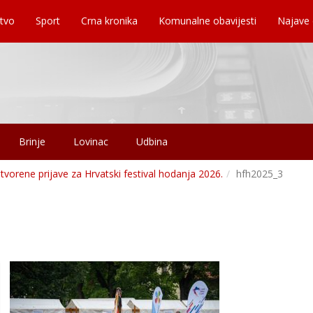
tvo
Sport
Crna kronika
Komunalne obavijesti
Najave
Brinje
Lovinac
Udbina
tvorene prijave za Hrvatski festival hodanja 2026.
hfh2025_3