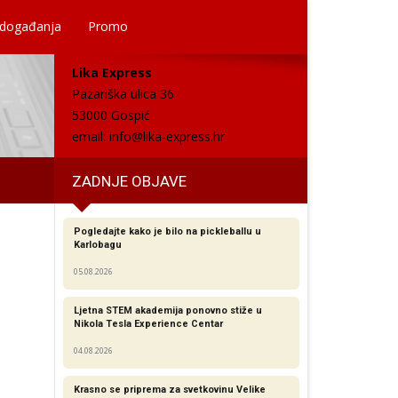
 događanja
Promo
Lika Express
Pazariška ulica 36
53000 Gospić
email:
info@lika-express.hr
ZADNJE OBJAVE
Pogledajte kako je bilo na pickleballu u
Karlobagu
05.08.2026
Ljetna STEM akademija ponovno stiže u
Nikola Tesla Experience Centar
04.08.2026
Krasno se priprema za svetkovinu Velike