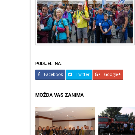
PODIJELI NA:
Facebook
Twitter
Google+
MOŽDA VAS ZANIMA