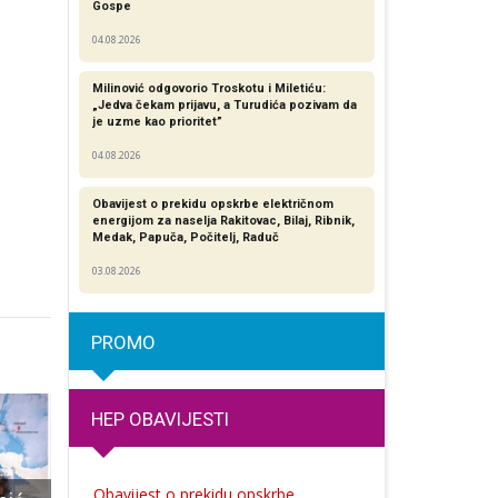
Gospe
04.08.2026
Milinović odgovorio Troskotu i Miletiću:
„Jedva čekam prijavu, a Turudića pozivam da
je uzme kao prioritet”
04.08.2026
Obavijest o prekidu opskrbe električnom
energijom za naselja Rakitovac, Bilaj, Ribnik,
Medak, Papuča, Počitelj, Raduč
03.08.2026
PROMO
HEP OBAVIJESTI
Obavijest o prekidu opskrbe