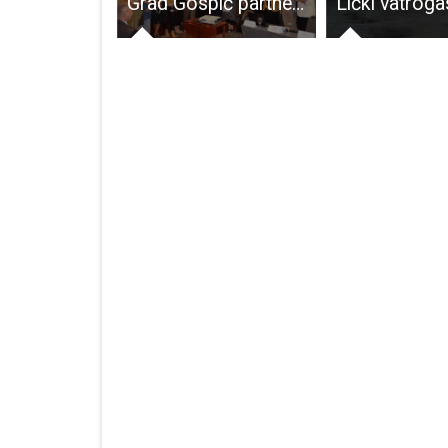
VELIKI KRUG MALIH LJUDI: INICIJATIVA LIJEČNIKA I MEDICINSKIH SESTARA PRIKUPILA POLA MILIJUNA KUNA ZA POMOĆ UKRAJINI
Grad Gospić partner na velikom poduzetničkom projektu od 3, 1 milijun eura – Gradonačelnik Starčević sa suradnicima otvorio početnu konferenciju u Zagrebu