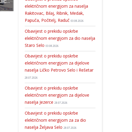
U četvrtak u Gospić dolazi Davor Rostuhar, prvi Hrvat koji je pješačio do Južnog pola!!!
Vrijeme je za tradicionalni božićni koncert Gradskog zbora Vila Velebita
U subotu rukometna utakmica Gospić
električnom energijom za naselja
Rakitovac, Bilaj, Ribnik, Medak,
Papuča, Počitelj, Raduč
03.08.2026
Obavijest o prekidu opskrbe
električnom energijom za dio naselja
Staro Selo
03.08.2026
Obavijest o prekidu opskrbe
električnom energijom za dijelove
naselja Ličko Petrovo Selo i Rešetar
28.07.2026
Obavijest o prekidu opskrbe
električnom energijom za dijelove
naselja Jezerce
28.07.2026
Obavijest o prekidu opskrbe
električnom energijom za za dio
naselja Željava Selo
28.07.2026