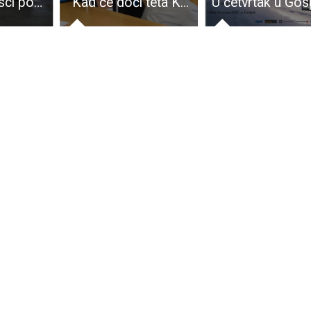
Lički vatrogasci ponovno osvjetlali obraz
“Kad će doći teta Kolinda”?