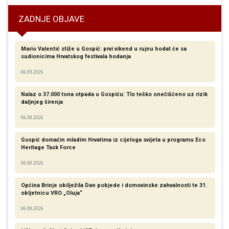
ZADNJE OBJAVE
Mario Valentić stiže u Gospić: prvi vikend u rujnu hodat će sa
sudionicima Hrvatskog festivala hodanja
06.08.2026
Nalaz o 37.000 tona otpada u Gospiću: Tlo teško onečišćeno uz rizik
daljnjeg širenja
06.08.2026
Gospić domaćin mladim Hrvatima iz cijeloga svijeta u programu Eco
Heritage Task Force
06.08.2026
Općina Brinje obilježila Dan pobjede i domovinske zahvalnosti te 31.
obljetnicu VRO „Oluja“
06.08.2026