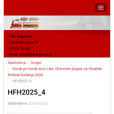
Lika Express
Pazariška ulica 36
53000 Gospić
email:
info@lika-express.hr
Naslovnica
Gospić
Korak po korak kroz Liku: Otvorene prijave za Hrvatski
festival hodanja 2026.
HFH2025_4
HFH2025_4
Objavljeno:
03/06/2026