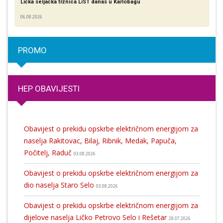
Lička seljačka tržnica LiST danas u Karlobagu
06.08.2026
PROMO
HEP OBAVIJESTI
Obavijest o prekidu opskrbe električnom energijom za
naselja Rakitovac, Bilaj, Ribnik, Medak, Papuča,
Počitelj, Raduč
03.08.2026
Obavijest o prekidu opskrbe električnom energijom za
dio naselja Staro Selo
03.08.2026
Obavijest o prekidu opskrbe električnom energijom za
dijelove naselja Ličko Petrovo Selo i Rešetar
28.07.2026