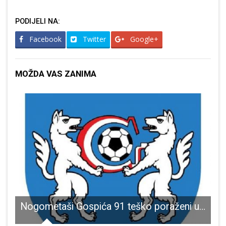
PODIJELI NA:
Facebook
Twitter
Google+
MOŽDA VAS ZANIMA
torije moto cluba Crazy wolfs
Nogometaši Gospića 91 teško poraženi u Rijeci od Lokomotive