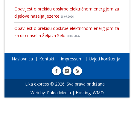
Obavijest o prekidu opskrbe električnom energijom za
dijelove naselja Jezerce
28.07.2026
Obavijest o prekidu opskrbe električnom energijom za
za dio naselja Željava Selo
28.07.2026
Naslovnica
Kontakt
Impressum
Uvjeti korištenja
Lika express © 2026. Sva prava pridržana.
Web by:
Palea Media
| Hosting:
WMD