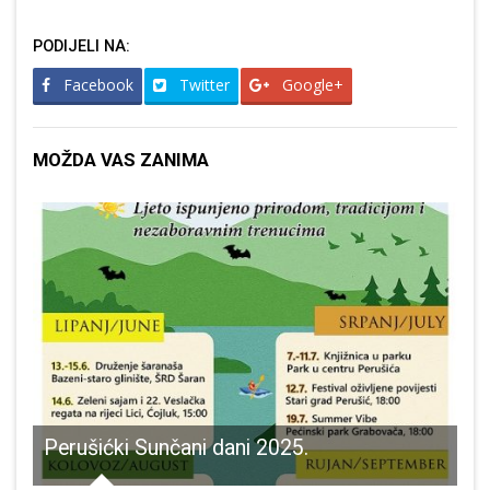
PODIJELI NA:
Facebook
Twitter
Google+
MOŽDA VAS ZANIMA
će Torpedo-Pekarna Tušak
Perušićki Sunčani dani 2025.