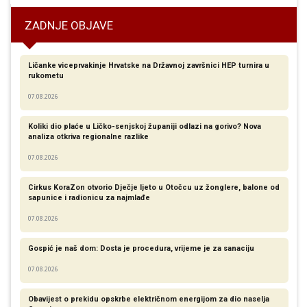
ZADNJE OBJAVE
Ličanke viceprvakinje Hrvatske na Državnoj završnici HEP turnira u
rukometu
07.08.2026
Koliki dio plaće u Ličko-senjskoj županiji odlazi na gorivo? Nova
analiza otkriva regionalne razlike​
07.08.2026
Cirkus KoraZon otvorio Dječje ljeto u Otočcu uz žonglere, balone od
sapunice i radionicu za najmlađe
07.08.2026
Gospić je naš dom: Dosta je procedura, vrijeme je za sanaciju
07.08.2026
Obavijest o prekidu opskrbe električnom energijom za dio naselja