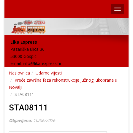
Lika Express
Pazariška ulica 36
53000 Gospić
email:
info@lika-express.hr
Naslovnica
Udarne vijesti
Kreće završna faza rekonstrukcije južnog lukobrana u
Novalji
STA08111
STA08111
Objavljeno:
10/06/2026