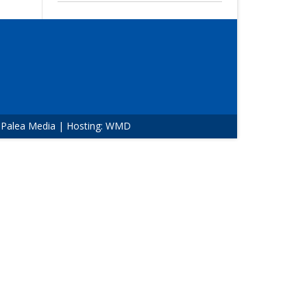
:
Palea Media
| Hosting:
WMD