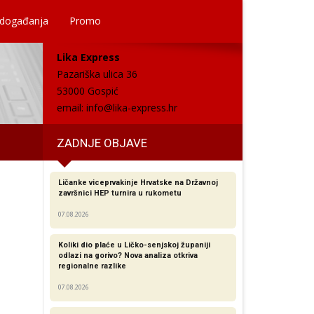
 događanja
Promo
Lika Express
Pazariška ulica 36
53000 Gospić
email:
info@lika-express.hr
ZADNJE OBJAVE
Ličanke viceprvakinje Hrvatske na Državnoj
završnici HEP turnira u rukometu
07.08.2026
Koliki dio plaće u Ličko-senjskoj županiji
odlazi na gorivo? Nova analiza otkriva
regionalne razlike​
07.08.2026