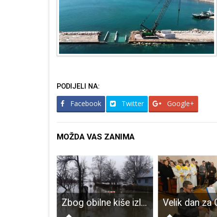
PODIJELI NA:
Facebook
Twitter
Google+
MOŽDA VAS ZANIMA
Sutra počinje turistička sezona u Pećinskom parku Grabovača
Zbog obilne kiše izlila se voda na nekoliko lokalnih cesta na gospićkom području