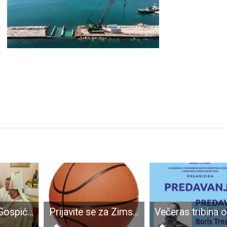
Velik dan za Gospićko-senjsku biskupiju: Prvi pustinjak položio doživotne zavjete
Prijavite se za Zimsku košarkašku ligu!!!