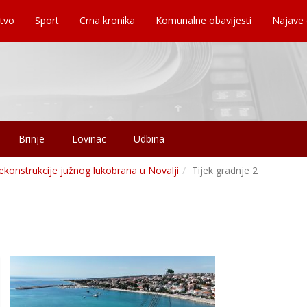
tvo
Sport
Crna kronika
Komunalne obavijesti
Najave
Brinje
Lovinac
Udbina
ekonstrukcije južnog lukobrana u Novalji
Tijek gradnje 2