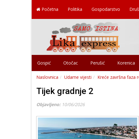
Početna
Politika
Gospodarstvo
Druš
Gospić
Otočac
Perušić
Korenica
Naslovnica
Udarne vijesti
Kreće završna faza r
Tijek gradnje 2
Objavljeno:
10/06/2026