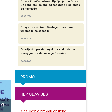
Cirkus KoraZon otvorio Dječje ljeto u Otočcu
uz žonglere, balone od sapunice i radionicu
za najmlađe
07.08.2026
Gospić je naš dom: Dosta je procedura,
vrijeme je za sanaciju
07.08.2026
Obavijest o prekidu opskrbe električnom
energijom za dio naselja Cesarica
06.08.2026
PROMO
HEP OBAVIJESTI
Večeras tribina o gospićkom generalu koji je osvojio BiH-a
BRAVO: Muška pjevačka skupina HKUD-a Široka Kula sudjelovala među 10 pjevačkih skupina na nacionalnoj smotri!
Kreće ljetna malonogometna liga
Obavijest o prekidu opskrbe