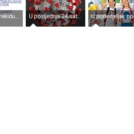
Obavijest o prekidu opskrbe električnom energijom za dio naselja Križ Kamenice
U posljednja 24 sata 16 je novooboljelih od COVID-19