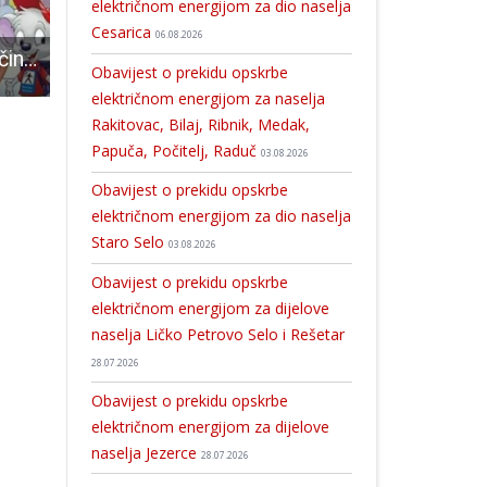
električnom energijom za dio naselja
Cesarica
06.08.2026
U ponedjeljak počinje škola – povećajte oprez na cesti!
Sudionici susreta druge generacije iseljene Hrvatske G2 posjetit će danas Gospić
Danas u Gospiću radionica o sustavu Lika Quality i 
Obavijest o prekidu opskrbe
električnom energijom za naselja
Rakitovac, Bilaj, Ribnik, Medak,
Papuča, Počitelj, Raduč
03.08.2026
Obavijest o prekidu opskrbe
električnom energijom za dio naselja
Staro Selo
03.08.2026
Obavijest o prekidu opskrbe
električnom energijom za dijelove
naselja Ličko Petrovo Selo i Rešetar
28.07.2026
Obavijest o prekidu opskrbe
električnom energijom za dijelove
naselja Jezerce
28.07.2026