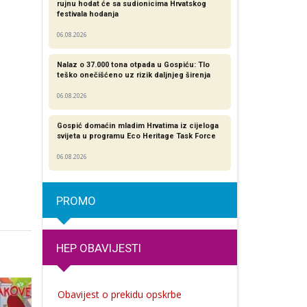
rujnu hodat će sa sudionicima Hrvatskog
festivala hodanja
06.08.2026
Nalaz o 37.000 tona otpada u Gospiću: Tlo
teško onečišćeno uz rizik daljnjeg širenja
06.08.2026
Gospić domaćin mladim Hrvatima iz cijeloga
svijeta u programu Eco Heritage Task Force
06.08.2026
PROMO
HEP OBAVIJESTI
Obavijest o prekidu opskrbe