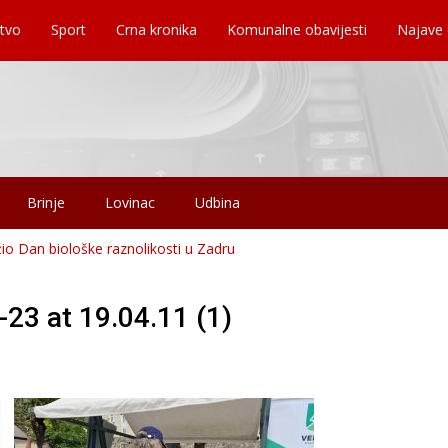
tvo
Sport
Crna kronika
Komunalne obavijesti
Najave
Brinje
Lovinac
Udbina
ežio Dan biološke raznolikosti u Zadru
3 at 19.04.11 (1)