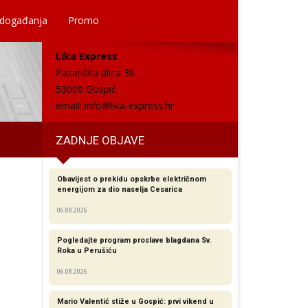
 događanja
Promo
Lika Express
Pazariška ulica 36
53000 Gospić
email:
info@lika-express.hr
ZADNJE OBJAVE
Obavijest o prekidu opskrbe električnom
energijom za dio naselja Cesarica
06.08.2026
Pogledajte program proslave blagdana Sv.
Roka u Perušiću
06.08.2026
Mario Valentić stiže u Gospić: prvi vikend u