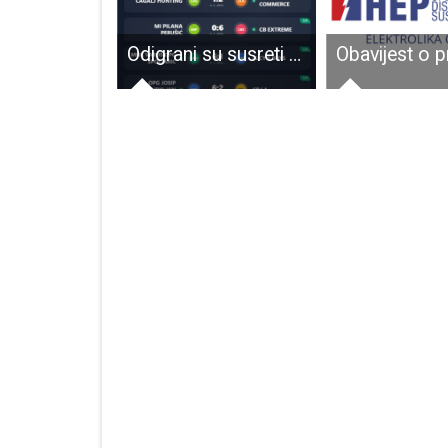
Raste broj posjetitelja MC Nikole Tesle u Smiljanu
Odigrani su susreti četvrtzavršnice Zimskog malonogometnog turnira Gospić 2026.!