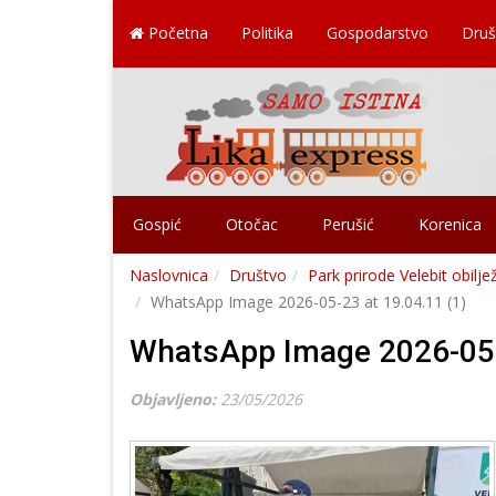
Početna
Politika
Gospodarstvo
Druš
Gospić
Otočac
Perušić
Korenica
Naslovnica
Društvo
Park prirode Velebit obilj
WhatsApp Image 2026-05-23 at 19.04.11 (1)
WhatsApp Image 2026-05-2
Objavljeno:
23/05/2026