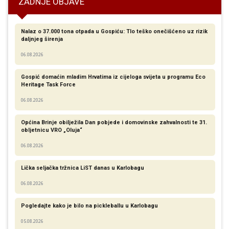
ZADNJE OBJAVE
Nalaz o 37.000 tona otpada u Gospiću: Tlo teško onečišćeno uz rizik
daljnjeg širenja
06.08.2026
Gospić domaćin mladim Hrvatima iz cijeloga svijeta u programu Eco
Heritage Task Force
06.08.2026
Općina Brinje obilježila Dan pobjede i domovinske zahvalnosti te 31.
obljetnicu VRO „Oluja“
06.08.2026
Lička seljačka tržnica LiST danas u Karlobagu
06.08.2026
Pogledajte kako je bilo na pickleballu u Karlobagu
05.08.2026