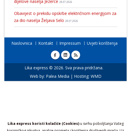
dijelove naselja Jezerce
28.07.2026
Obavijest o prekidu opskrbe električnom energijom za
za dio naselja Željava Selo
28.07.2026
Naslovnica
Kontakt
Impressum
Uvjeti korištenja
Lika express © 2026. Sva prava pridržana.
Web by:
Palea Media
| Hosting:
WMD
Lika express koristi kolačiće (Cookies)
u svrhu poboljšanja Vašeg
korisničkog iskustva, analize prometa i korištenja društvenih mreža. Uz