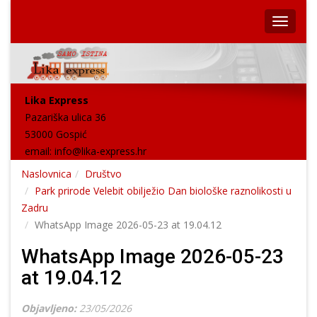
Lika Express
Pazariška ulica 36
53000 Gospić
email:
info@lika-express.hr
Naslovnica
Društvo
Park prirode Velebit obilježio Dan biološke raznolikosti u
Zadru
WhatsApp Image 2026-05-23 at 19.04.12
WhatsApp Image 2026-05-23
at 19.04.12
Objavljeno:
23/05/2026