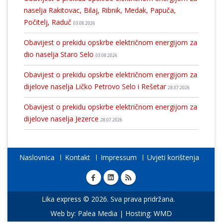
naselja Rakitovac, Bilaj, Ribnik, Medak, Papuča,
Počitelj, Raduč
03.08.2026
Obavijest o prekidu opskrbe električnom energijom za
dio naselja Staro Selo
03.08.2026
Obavijest o prekidu opskrbe električnom energijom za
dijelove naselja Ličko Petrovo Selo i Rešetar
28.07.2026
Obavijest o prekidu opskrbe električnom energijom za
dijelove naselja Jezerce
28.07.2026
Naslovnica
Kontakt
Impressum
Uvjeti korištenja
Lika express © 2026. Sva prava pridržana.
Web by:
Palea Media
| Hosting:
WMD