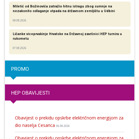
Miletić od Božinovića zatražio hitnu istragu zbog sumnje na
nezakonito odlaganje otpada na državnom zemljištu u Udbini
08.08.2026
Ličanke viceprvakinje Hrvatske na Državnoj završnici HEP turnira u
rukometu
07.08.2026
PROMO
HEP OBAVIJESTI
Obavijest o prekidu opskrbe električnom energijom za
dio naselja Cesarica
06.08.2026
Obavijest o prekidu opskrbe električnom energijom za