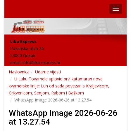
Lika Express
Pazariška ulica 36
53000 Gospić
email:
info@lika-express.hr
Naslovnica
Udarne vijesti
U Luku Tovarnele uplovio prvi katamaran nove
kvarnerske linije: Lun od sada povezan s Kraljevicom,
Crikvenicom, Senjom, Rabom i Baškom
WhatsApp Image 2026-06-26 at 13.27.54
WhatsApp Image 2026-06-26
at 13.27.54