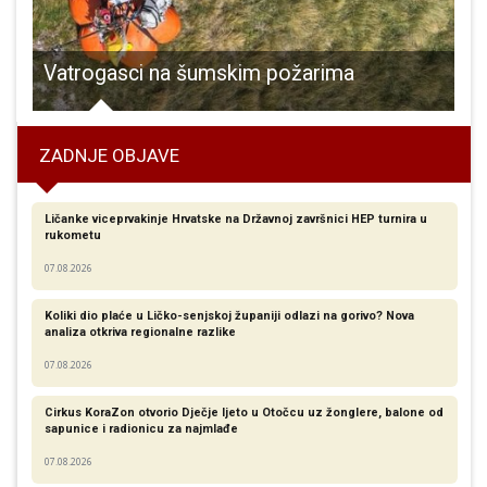
ajedništva i povratka mladih”!!!
Vatrogasci na šumskim požarima
ZADNJE OBJAVE
Ličanke viceprvakinje Hrvatske na Državnoj završnici HEP turnira u
rukometu
07.08.2026
Koliki dio plaće u Ličko-senjskoj županiji odlazi na gorivo? Nova
analiza otkriva regionalne razlike​
07.08.2026
Cirkus KoraZon otvorio Dječje ljeto u Otočcu uz žonglere, balone od
sapunice i radionicu za najmlađe
07.08.2026