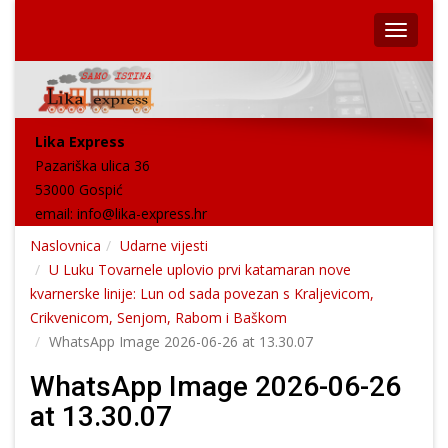
Lika Express
Pazariška ulica 36
53000 Gospić
email:
info@lika-express.hr
Naslovnica
Udarne vijesti
U Luku Tovarnele uplovio prvi katamaran nove
kvarnerske linije: Lun od sada povezan s Kraljevicom,
Crikvenicom, Senjom, Rabom i Baškom
WhatsApp Image 2026-06-26 at 13.30.07
WhatsApp Image 2026-06-26
at 13.30.07