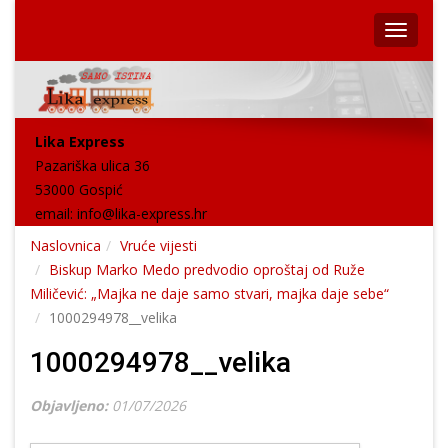
Lika Express
Pazariška ulica 36
53000 Gospić
email:
info@lika-express.hr
Naslovnica
Vruće vijesti
Biskup Marko Medo predvodio oproštaj od Ruže
Miličević: „Majka ne daje samo stvari, majka daje sebe“
1000294978__velika
1000294978__velika
Objavljeno:
01/07/2026