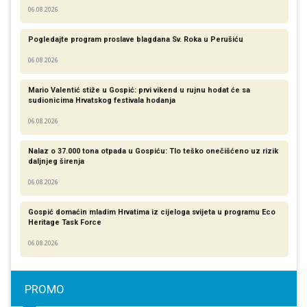
06.08.2026
Pogledajte program proslave blagdana Sv. Roka u Perušiću
06.08.2026
Mario Valentić stiže u Gospić: prvi vikend u rujnu hodat će sa
sudionicima Hrvatskog festivala hodanja
06.08.2026
Nalaz o 37.000 tona otpada u Gospiću: Tlo teško onečišćeno uz rizik
daljnjeg širenja
06.08.2026
Gospić domaćin mladim Hrvatima iz cijeloga svijeta u programu Eco
Heritage Task Force
06.08.2026
PROMO