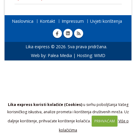
Naslovnica
Kontakt
Impressum
Uvjeti korištenja
Lika express © 2026. Sva prava pridržana.
Web by:
Palea Media
| Hosting:
WMD
Lika express koristi kolačiće (Cookies)
u svrhu poboljšanja Vašeg
korisničkog iskustva, analize prometa i korištenja društvenih mreža. Uz
daljnje korištenje, prihvaćate korištenje kolačića.
PRIHVAĆAM
Više o
kolačićima