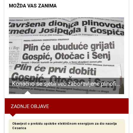
MOŽDA VAS ZANIMA
i zdravo”
Konačno se sjetili već zaboravljene plinofikacije Like!!!
ZADNJE OBJAVE
Obavijest o prekidu opskrbe električnom energijom za dio naselja
Cesarica