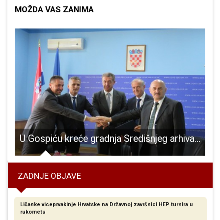
MOŽDA VAS ZANIMA
 godine učenici Strukovne škole Gospić otputovali na stručnu praksu u Njemačku
U Gospiću kreće gradnja Središnjeg arhiva zemljišnih knjiga za cijelu Hrvatsku!!!!
I
ZADNJE OBJAVE
Ličanke viceprvakinje Hrvatske na Državnoj završnici HEP turnira u
rukometu