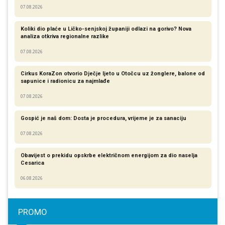
07.08.2026
Koliki dio plaće u Ličko-senjskoj županiji odlazi na gorivo? Nova
analiza otkriva regionalne razlike​
07.08.2026
Cirkus KoraZon otvorio Dječje ljeto u Otočcu uz žonglere, balone od
sapunice i radionicu za najmlađe
07.08.2026
Gospić je naš dom: Dosta je procedura, vrijeme je za sanaciju
07.08.2026
Obavijest o prekidu opskrbe električnom energijom za dio naselja
Cesarica
06.08.2026
PROMO