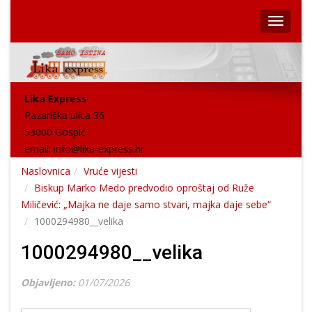
Lika Express
Pazariška ulica 36
53000 Gospić
email:
info@lika-express.hr
Naslovnica
Vruće vijesti
Biskup Marko Medo predvodio oproštaj od Ruže
Miličević: „Majka ne daje samo stvari, majka daje sebe“
1000294980__velika
1000294980__velika
Objavljeno:
01/07/2026