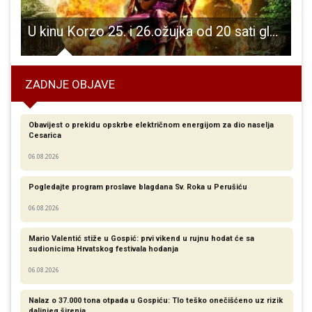
ili šest mladića i jednu djevojku iz Gospića i Like
U kinu Korzo 25. i 26.ožujka od 20 sati gledajte akcijsku komediju Izgubljeni grad
ZADNJE OBJAVE
Obavijest o prekidu opskrbe električnom energijom za dio naselja
Cesarica
06.08.2026
Pogledajte program proslave blagdana Sv. Roka u Perušiću
06.08.2026
Mario Valentić stiže u Gospić: prvi vikend u rujnu hodat će sa
sudionicima Hrvatskog festivala hodanja
06.08.2026
Nalaz o 37.000 tona otpada u Gospiću: Tlo teško onečišćeno uz rizik
daljnjeg širenja