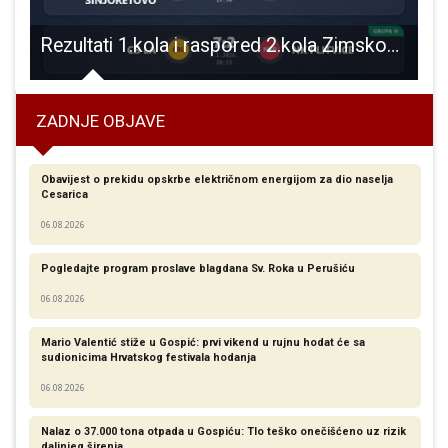
ć predstavio svoj časopis Likamus
Rezultati 1.kola i raspored 2.kola Zimskog malonogometnog turnira Gospić 2026
ZADNJE OBJAVE
Obavijest o prekidu opskrbe električnom energijom za dio naselja
Cesarica
06.08.2026
Pogledajte program proslave blagdana Sv. Roka u Perušiću
06.08.2026
Mario Valentić stiže u Gospić: prvi vikend u rujnu hodat će sa
sudionicima Hrvatskog festivala hodanja
06.08.2026
Nalaz o 37.000 tona otpada u Gospiću: Tlo teško onečišćeno uz rizik
daljnjeg širenja