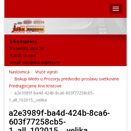
Lika Express
Pazariška ulica 36
53000 Gospić
email:
info@lika-express.hr
Naslovnica
Vruće vijesti
Biskup Medo u Prozorju predvodio proslavu svetkovine
Predragocjene Krvi Kristove
a2e3989f-ba4d-424b-8ca6-603f77258cb5-
1_all_102015__velika
a2e3989f-ba4d-424b-8ca6-
603f77258cb5-
1_all_102015__velika