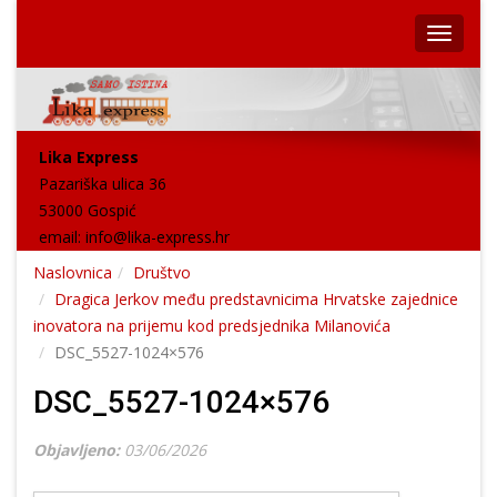
Lika Express
Pazariška ulica 36
53000 Gospić
email:
info@lika-express.hr
Naslovnica
Društvo
Dragica Jerkov među predstavnicima Hrvatske zajednice
inovatora na prijemu kod predsjednika Milanovića
DSC_5527-1024×576
DSC_5527-1024×576
Objavljeno:
03/06/2026