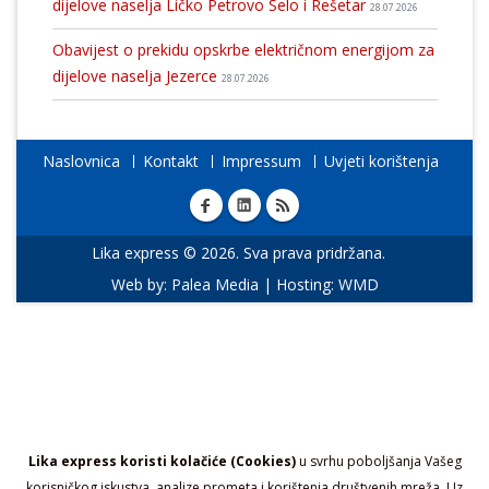
dijelove naselja Ličko Petrovo Selo i Rešetar
28.07.2026
Obavijest o prekidu opskrbe električnom energijom za
dijelove naselja Jezerce
28.07.2026
Naslovnica
Kontakt
Impressum
Uvjeti korištenja
Lika express © 2026. Sva prava pridržana.
Web by:
Palea Media
| Hosting:
WMD
Lika express koristi kolačiće (Cookies)
u svrhu poboljšanja Vašeg
korisničkog iskustva, analize prometa i korištenja društvenih mreža. Uz