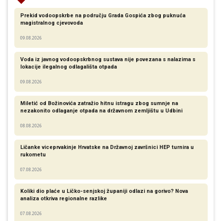
Prekid vodoopskrbe na području Grada Gospića zbog puknuća
magistralnog cjevovoda
09.08.2026
Voda iz javnog vodoopskrbnog sustava nije povezana s nalazima s
lokacije ilegalnog odlagališta otpada
09.08.2026
Miletić od Božinovića zatražio hitnu istragu zbog sumnje na
nezakonito odlaganje otpada na državnom zemljištu u Udbini
08.08.2026
Ličanke viceprvakinje Hrvatske na Državnoj završnici HEP turnira u
rukometu
07.08.2026
Koliki dio plaće u Ličko-senjskoj županiji odlazi na gorivo? Nova
analiza otkriva regionalne razlike​
07.08.2026