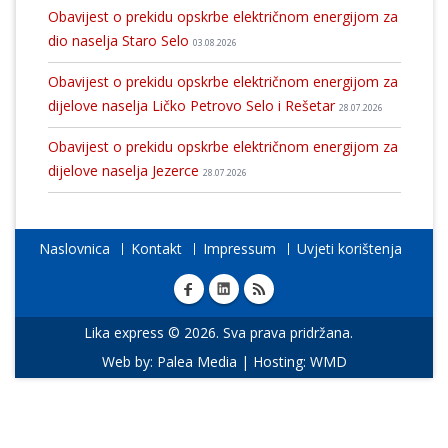
Obavijest o prekidu opskrbe električnom energijom za
dio naselja Staro Selo
03.08.2026
Obavijest o prekidu opskrbe električnom energijom za
dijelove naselja Ličko Petrovo Selo i Rešetar
28.07.2026
Obavijest o prekidu opskrbe električnom energijom za
dijelove naselja Jezerce
28.07.2026
Naslovnica
Kontakt
Impressum
Uvjeti korištenja
Lika express © 2026. Sva prava pridržana.
Web by:
Palea Media
| Hosting:
WMD