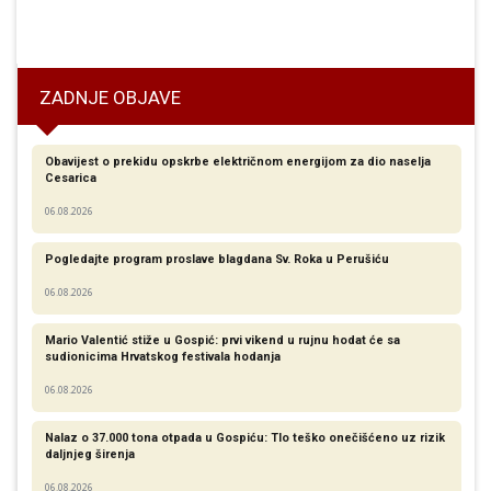
razdoblje
ZADNJE OBJAVE
Obavijest o prekidu opskrbe električnom energijom za dio naselja
Cesarica
06.08.2026
Pogledajte program proslave blagdana Sv. Roka u Perušiću
06.08.2026
Mario Valentić stiže u Gospić: prvi vikend u rujnu hodat će sa
sudionicima Hrvatskog festivala hodanja
06.08.2026
Nalaz o 37.000 tona otpada u Gospiću: Tlo teško onečišćeno uz rizik
daljnjeg širenja
06.08.2026