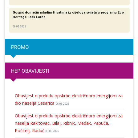
Gospić domaćin mladim Hrvatima iz cijeloga svijeta u programu Eco
Heritage Task Force
06.08.2026
PROMO
HEP OBAVIJESTI
Obavijest o prekidu opskrbe električnom energijom za
dio naselja Cesarica
06.08.2026
Obavijest o prekidu opskrbe električnom energijom za
naselja Rakitovac, Bilaj, Ribnik, Medak, Papuča,
Počitelj, Raduč
03.08.2026