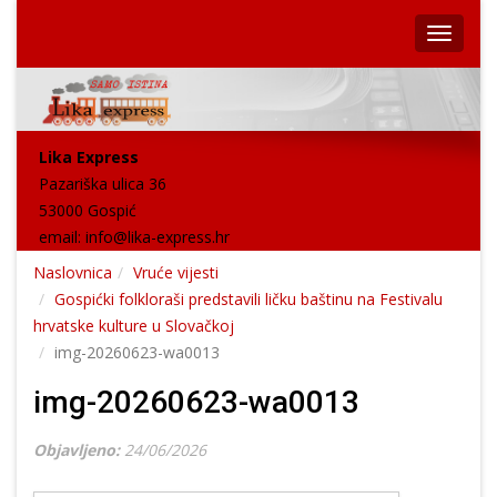
Lika Express
Pazariška ulica 36
53000 Gospić
email:
info@lika-express.hr
Naslovnica
Vruće vijesti
Gospićki folkloraši predstavili ličku baštinu na Festivalu
hrvatske kulture u Slovačkoj
img-20260623-wa0013
img-20260623-wa0013
Objavljeno:
24/06/2026