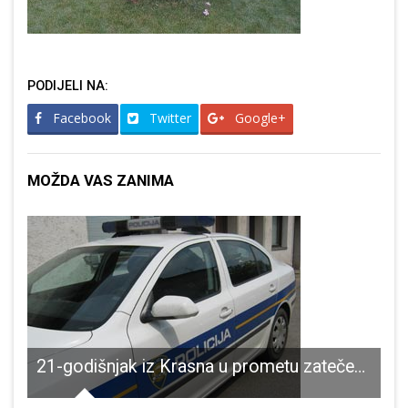
PODIJELI NA:
Facebook
Twitter
Google+
MOŽDA VAS ZANIMA
21-godišnjak iz Krasna u prometu zatečen s 33 grama marihuane za dilanje,a potom mu u prostorijama koje koristi pronađeno oružje i streljivo!!!