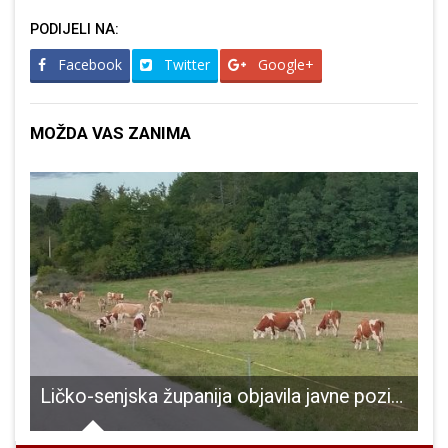
PODIJELI NA:
Facebook
Twitter
Google+
MOŽDA VAS ZANIMA
Ličko-senjska županija objavila javne pozive za korištenje potpora za poticanje razvoja mliječnog govedarstva
1