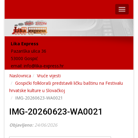
Lika Express
Pazariška ulica 36
53000 Gospić
email:
info@lika-express.hr
Naslovnica
Vruće vijesti
Gospićki folkloraši predstavili ličku baštinu na Festivalu
hrvatske kulture u Slovačkoj
IMG-20260623-WA0021
IMG-20260623-WA0021
Objavljeno:
24/06/2026