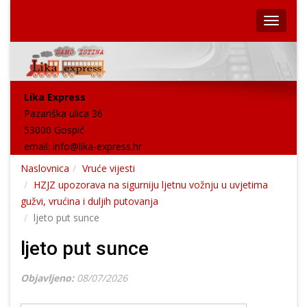
Lika Express
Pazariška ulica 36
53000 Gospić
email:
info@lika-express.hr
Naslovnica
Vruće vijesti
HZJZ upozorava na sigurniju ljetnu vožnju u uvjetima
gužvi, vrućina i duljih putovanja
ljeto put sunce
ljeto put sunce
Objavljeno:
08/07/2026