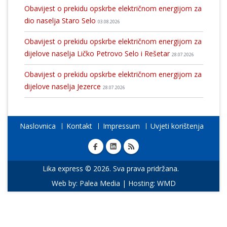
Obavijest o prekidu opskrbe električnom energijom za
dio naselja Staro Selo
03.08.2026
Obavijest o prekidu opskrbe električnom energijom za
dijelove naselja Ličko Petrovo Selo i Rešetar
28.07.2026
Obavijest o prekidu opskrbe električnom energijom za
dijelove naselja Jezerce
28.07.2026
Naslovnica
Kontakt
Impressum
Uvjeti korištenja
Lika express © 2026. Sva prava pridržana.
Web by:
Palea Media
| Hosting:
WMD