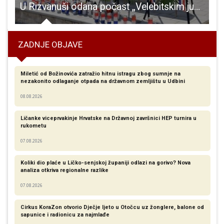
tine i laži o prirezu poreza na dohodak”!
U Rizvanuši odana počast „Velebitskim junacima“
ZADNJE OBJAVE
Miletić od Božinovića zatražio hitnu istragu zbog sumnje na
nezakonito odlaganje otpada na državnom zemljištu u Udbini
08.08.2026
Ličanke viceprvakinje Hrvatske na Državnoj završnici HEP turnira u
rukometu
07.08.2026
Koliki dio plaće u Ličko-senjskoj županiji odlazi na gorivo? Nova
analiza otkriva regionalne razlike​
07.08.2026
Cirkus KoraZon otvorio Dječje ljeto u Otočcu uz žonglere, balone od
sapunice i radionicu za najmlađe