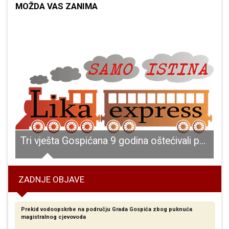
MOŽDA VAS ZANIMA
trebaju našu pomoć!
Tri vješta Gospićana 9 godina oštećivali pravnu osobu iz Zagreba
ZADNJE OBJAVE
Prekid vodoopskrbe na području Grada Gospića zbog puknuća
magistralnog cjevovoda