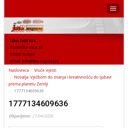
Lika Express
Pazariška ulica 36
53000 Gospić
email:
info@lika-express.hr
Naslovnica
Vruće vijesti
Novalja: Vježbom do znanja i kreativnošću do ljubavi
prema planetu Zemlji
1777134609636
1777134609636
Objavljeno:
27/04/2026