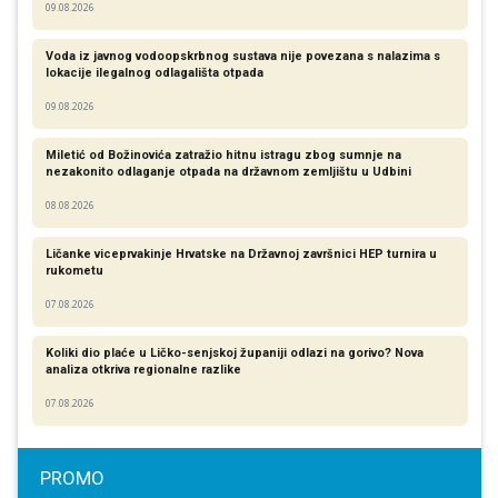
09.08.2026
Voda iz javnog vodoopskrbnog sustava nije povezana s nalazima s
lokacije ilegalnog odlagališta otpada
09.08.2026
Miletić od Božinovića zatražio hitnu istragu zbog sumnje na
nezakonito odlaganje otpada na državnom zemljištu u Udbini
08.08.2026
Ličanke viceprvakinje Hrvatske na Državnoj završnici HEP turnira u
rukometu
07.08.2026
Koliki dio plaće u Ličko-senjskoj županiji odlazi na gorivo? Nova
analiza otkriva regionalne razlike​
07.08.2026
PROMO