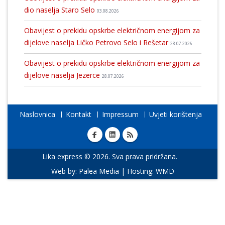
dio naselja Staro Selo
03.08.2026
Obavijest o prekidu opskrbe električnom energijom za
dijelove naselja Ličko Petrovo Selo i Rešetar
28.07.2026
Obavijest o prekidu opskrbe električnom energijom za
dijelove naselja Jezerce
28.07.2026
Naslovnica
Kontakt
Impressum
Uvjeti korištenja
Lika express © 2026. Sva prava pridržana.
Web by:
Palea Media
| Hosting:
WMD