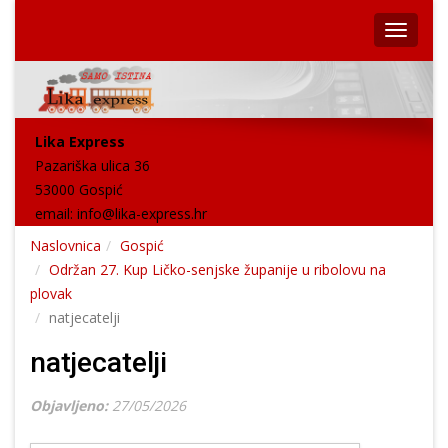
Lika Express
Pazariška ulica 36
53000 Gospić
email:
info@lika-express.hr
Naslovnica
Gospić
Održan 27. Kup Ličko-senjske županije u ribolovu na
plovak
natjecatelji
natjecatelji
Objavljeno:
27/05/2026