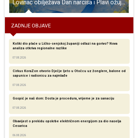
 rukometne grupe u Korenici upisano više od 60 djece
Lovinac obilježava Dan narcisa i Plavi ožujak – večer posvećena prevenciji, podršci i zajedništvu
ZADNJE OBJAVE
Koliki dio plaće u Ličko-senjskoj županiji odlazi na gorivo? Nova
analiza otkriva regionalne razlike​
07.08.2026
Cirkus KoraZon otvorio Dječje ljeto u Otočcu uz žonglere, balone od
sapunice i radionicu za najmlađe
07.08.2026
Gospić je naš dom: Dosta je procedura, vrijeme je za sanaciju
07.08.2026
Obavijest o prekidu opskrbe električnom energijom za dio naselja
Cesarica
06.08.2026