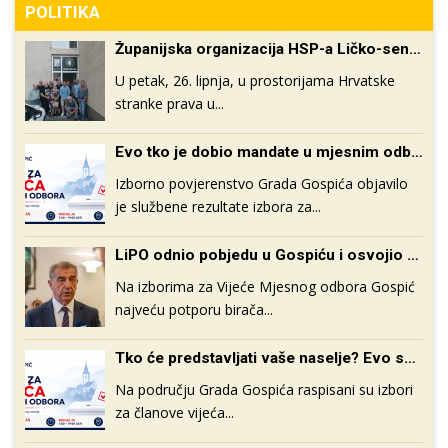
Krasno se priprema za svetkovinu Velike Gospe
POLITIKA
Vazmeno bdijenje u gospićkoj katedrali
Županijska organizacija HSP-a Ličko-senjske županije obilježila 165. godišnjicu osnutka stranke
Lovinac i ove godine priprema bogat program povodom 
Za rubriku nevjerojatno- gradonačelnik volonter daje 1,000 k
U petak, 26. lipnja, u prostorijama Hrvatske
Pogledajte program proslave blagdana Sv. Roka u Perušiću
stranke prava u...
Lička seljačka tržnica LiST danas u Karlobagu
Evo tko je dobio mandate u mjesnim odborima diljem Gospića
Izborno povjerenstvo Grada Gospića objavilo
je službene rezultate izbora za...
LiPO odnio pobjedu u Gospiću i osvojio većinu u Vijeću mjesnog odbora
Na izborima za Vijeće Mjesnog odbora Gospić
najveću potporu birača...
Tko će predstavljati vaše naselje? Evo svih kandidata za izbore 31. svibnja
Na području Grada Gospića raspisani su izbori
za članove vijeća...