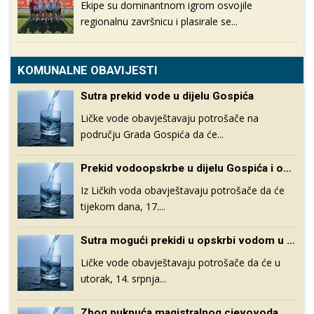
Ekipe su dominantnom igrom osvojile
regionalnu završnicu i plasirale se...
KOMUNALNE OBAVIJESTI
Sutra prekid vode u dijelu Gospića
Ličke vode obavještavaju potrošače na
području Grada Gospića da će...
Prekid vodoopskrbe u dijelu Gospića i okolice zbog sanacije puknuća cijevovoda
Iz Ličkih voda obavještavaju potrošače da će
tijekom dana, 17....
Sutra mogući prekidi u opskrbi vodom u sustavu grada Gospića te naselja Lički Osik i Medak
Ličke vode obavještavaju potrošače da će u
utorak, 14. srpnja...
Zbog puknuća magistralnog cjevovoda moguć smanjen pritisak i prekid vodoopskrbe na području Gospića i okolnih naselja