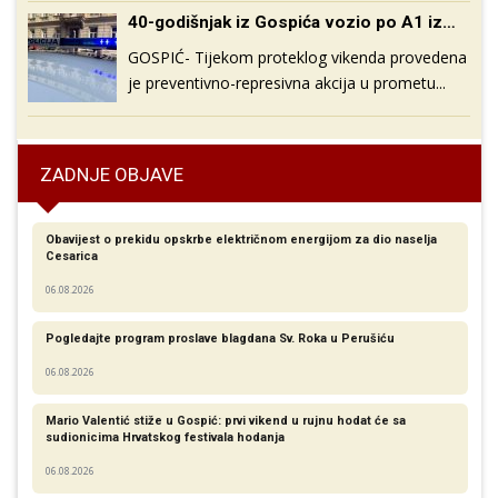
40-godišnjak iz Gospića vozio po A1 između Perušića i Gospića 218 km/h
GOSPIĆ- Tijekom proteklog vikenda provedena
je preventivno-represivna akcija u prometu...
ZADNJE OBJAVE
Obavijest o prekidu opskrbe električnom energijom za dio naselja
Cesarica
06.08.2026
Pogledajte program proslave blagdana Sv. Roka u Perušiću
06.08.2026
Mario Valentić stiže u Gospić: prvi vikend u rujnu hodat će sa
sudionicima Hrvatskog festivala hodanja
06.08.2026