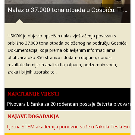
Nalaz o 37.000 tona otpada u Gospiću: Tlo teško onečišćeno uz rizik daljnjeg širenja
USKOK je objavio opsežan nalaz vještačenja povezan s
približno 37.000 tona otpada odloženog na području Gospića.
Dokumentacija, koja prema objavljenim informacijama
obuhvaća oko 350 stranica i dodatnu dopunu, donosi
rezultate kemijskih analiza tla, otpada, podzemnih voda,
zraka i biljnih uzoraka te...
NAJČITANIJE VIJESTI
Pivovara Ličanka za 20.rođendan postaje četvrta pivovara u
Karlo Starčević novi gradonačelnik Gospića!!!
NAJAVE DOGAĐANJA
Ljetna STEM akademija ponovno stiže u Nikola Tesla Expe
Nabavom novog aparata Rodilište gospićke bolnice svrstalo