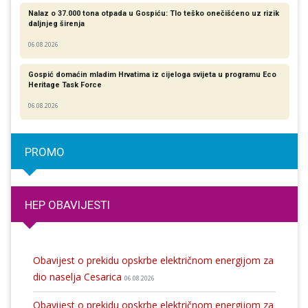
Nalaz o 37.000 tona otpada u Gospiću: Tlo teško onečišćeno uz rizik
daljnjeg širenja
06.08.2026
Gospić domaćin mladim Hrvatima iz cijeloga svijeta u programu Eco
Heritage Task Force
06.08.2026
PROMO
HEP OBAVIJESTI
Obavijest o prekidu opskrbe električnom energijom za
dio naselja Cesarica
06.08.2026
Obavijest o prekidu opskrbe električnom energijom za