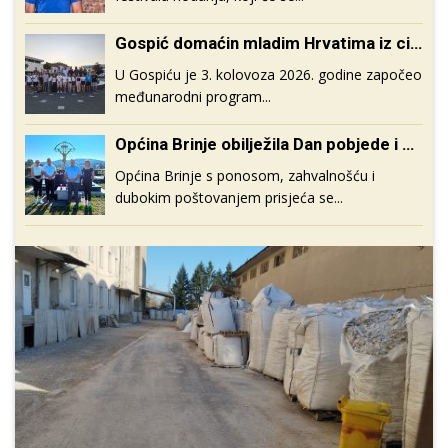
Gospić domaćin mladim Hrvatima iz cijeloga svijeta u programu Eco Heritage Task Force
U Gospiću je 3. kolovoza 2026. godine započeo
međunarodni program...
Općina Brinje obilježila Dan pobjede i domovinske zahvalnosti te 31. obljetnicu VRO „Oluja“
Općina Brinje s ponosom, zahvalnošću i
dubokim poštovanjem prisjeća se...