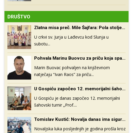
DRUŠTVO
Zlatna misa preč. Mile Šajfara: Pola stoljeća vjernoga služenja Kristu i Crkvi
U crkvi sv. Jurja u Lađevcu kod Slunja u
subotu...
Pohvala Marinu Buovcu za priču koja spaja tri hrvatska zavičajna prostora
Marin Buovac pohvaljen na književnom
natječaju “Ivan Raos” za priču...
U Gospiću započeo 12. memorijalni šahovski turnir „Prof. Grga Rupčić“
U Gospiću je danas započeo 12. memorijalni
šahovski turnir „Prof....
Tomislav Kustić: Novalja danas ima sigurniju, uređeniju i moderniju luku
Novaljska luka posljednjih je godina prošla kroz