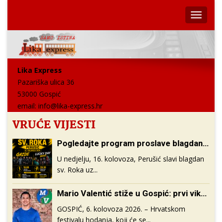
Lika Express
Pazariška ulica 36
53000 Gospić
email:
info@lika-express.hr
VRUĆE VIJESTI
Pogledajte program proslave blagdana Sv. Roka u Perušiću
U nedjelju, 16. kolovoza, Perušić slavi blagdan
sv. Roka uz...
Mario Valentić stiže u Gospić: prvi vikend u rujnu hodat će sa sudionicima Hrvatskog festivala hodanja
GOSPIĆ, 6. kolovoza 2026. – Hrvatskom
festivalu hodanja, koji će se...