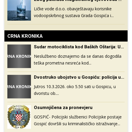
Ličke vode d.o.o. obavještavaju korisnike
vodoopskrbnog sustava Grada Gospića i...
CRNA KRONIKA
Sudar motociklista kod Baških Oštarija: U tijeku pružanje pomoći i policijski očevid
Neslužbeno doznajemo da se danas dogodila
teška prometna nesreća kod...
Dvostruko ubojstvo u Gospiću: policija uhitila muškarca na mjestu događaja
Jutros 10.3.2026. oko 5.50 sati u Gospicu, u
dvoristu ob....
Osumnjičena za pronevjeru
GOSPIĆ- Policijski službenici Policijske postaje
Gospić dovršili su kriminalističko istraživanje...