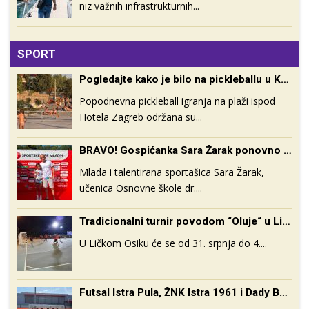
niz važnih infrastrukturnih...
SPORT
Pogledajte kako je bilo na pickleballu u Karlobagu
Popodnevna pickleball igranja na plaži ispod
Hotela Zagreb održana su...
BRAVO! Gospićanka Sara Žarak ponovno državna prvakinja u atletici
Mlada i talentirana sportašica Sara Žarak,
učenica Osnovne škole dr....
Tradicionalni turnir povodom “Oluje“ u Ličkom Osiku
U Ličkom Osiku će se od 31. srpnja do 4....
Futsal Istra Pula, ŽNK Istra 1961 i Dady Boys Otočac pobjednici regionalne završnice Coca-Cola Cupa u Pazinu