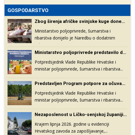
GOSPODARSTVO
Zbog širenja afričke svinjske kuge donesene dodatne mjere za područja visokog rizika
Ministarstvo poljoprivrede, šumarstva i
ribarstva donijelo je Naredbu o dodatnim
mjerama...
Ministarstvo poljoprivrede predstavilo devet novih propisa iz područja poljoprivrede, veterinarstva i ruralnog razvoja
Potpredsjednik Vlade Republike Hrvatske i
ministar poljoprivrede, šumarstva i ribarstva...
Predstavljen Program potpore za očuvanje proizvodnje mlijeka i novi pravilnici iz sektora ribarstva i poljoprivrede
Potpredsjednik Vlade Republike Hrvatske i
ministar poljoprivrede, šumarstva i ribarstva...
Nezaposlenost u Ličko-senjskoj županiji pala za gotovo 16 posto: Krajem lipnja evidentirano 617 nezaposlenih osoba
Krajem lipnja 2026. godine u evidenciji
Hrvatskog zavoda za zapošljavanje,...