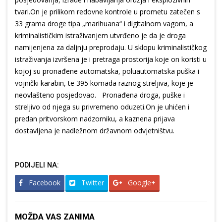
tvari.On je prilikom redovne kontrole u prometu zatečen s
33 grama droge tipa „marihuana“ i digitalnom vagom, a
kriminalističkim istraživanjem utvrđeno je da je droga
namijenjena za daljnju preprodaju. U sklopu kriminalističkog
istraživanja izvršena je i pretraga prostorija koje on koristi u
kojoj su pronađene automatska, poluautomatska puška i
vojnički karabin, te 395 komada raznog streljiva, koje je
neovlašteno posjedovao. Pronađena droga, puške i
streljivo od njega su privremeno oduzeti.On je uhićen i
predan pritvorskom nadzorniku, a kaznena prijava
dostavljena je nadležnom državnom odvjetništvu.
PODIJELI NA:
Facebook
Twitter
Google+
MOŽDA VAS ZANIMA