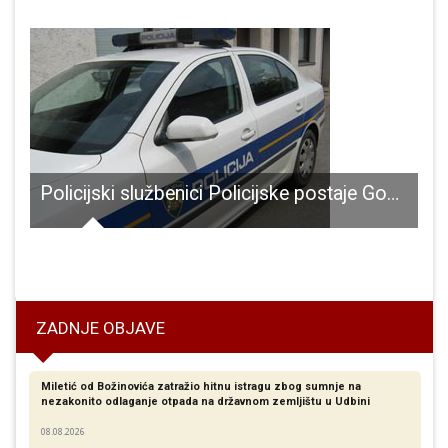
Policijski službenici Policijske postaje Gospić dovršili više kriminalističkih istraživanja
o izliječenih
V
ZADNJE OBJAVE
Miletić od Božinovića zatražio hitnu istragu zbog sumnje na
nezakonito odlaganje otpada na državnom zemljištu u Udbini
08.08.2026