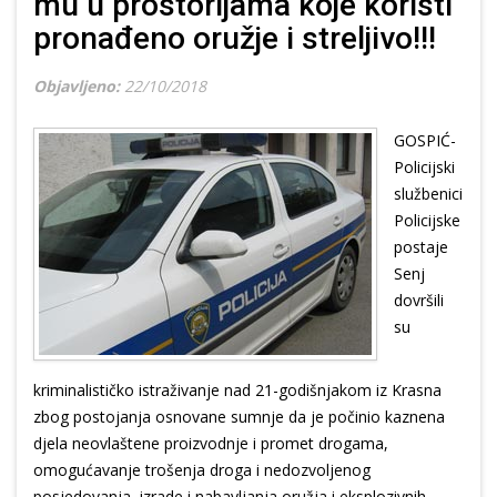
mu u prostorijama koje koristi
pronađeno oružje i streljivo!!!
Objavljeno:
22/10/2018
GOSPIĆ-
Policijski
službenici
Policijske
postaje
Senj
dovršili
su
kriminalističko istraživanje nad 21-godišnjakom iz Krasna
zbog postojanja osnovane sumnje da je počinio kaznena
djela neovlaštene proizvodnje i promet drogama,
omogućavanje trošenja droga i nedozvoljenog
posjedovanja, izrade i nabavljanja oružja i eksplozivnih