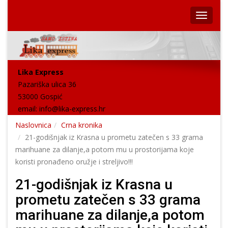
Lika Express
Pazariška ulica 36
53000 Gospić
email:
info@lika-express.hr
Naslovnica
Crna kronika
21-godišnjak iz Krasna u prometu zatečen s 33 grama
marihuane za dilanje,a potom mu u prostorijama koje
koristi pronađeno oružje i streljivo!!!
21-godišnjak iz Krasna u
prometu zatečen s 33 grama
marihuane za dilanje,a potom