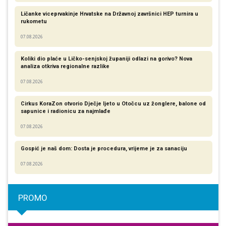
Ličanke viceprvakinje Hrvatske na Državnoj završnici HEP turnira u
rukometu
07.08.2026
Koliki dio plaće u Ličko-senjskoj županiji odlazi na gorivo? Nova
analiza otkriva regionalne razlike​
07.08.2026
Cirkus KoraZon otvorio Dječje ljeto u Otočcu uz žonglere, balone od
sapunice i radionicu za najmlađe
07.08.2026
Gospić je naš dom: Dosta je procedura, vrijeme je za sanaciju
07.08.2026
PROMO