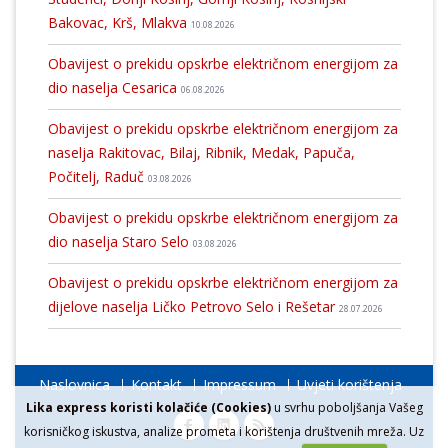
Bakovac, Krš, Mlakva
10.08.2026
Obavijest o prekidu opskrbe električnom energijom za
dio naselja Cesarica
06.08.2026
Obavijest o prekidu opskrbe električnom energijom za
naselja Rakitovac, Bilaj, Ribnik, Medak, Papuča,
Počitelj, Raduč
03.08.2026
Obavijest o prekidu opskrbe električnom energijom za
dio naselja Staro Selo
03.08.2026
Obavijest o prekidu opskrbe električnom energijom za
dijelove naselja Ličko Petrovo Selo i Rešetar
28.07.2026
Naslovnica
Kontakt
Impressum
Uvjeti korištenja
Lika express koristi kolačiće (Cookies)
u svrhu poboljšanja Vašeg
korisničkog iskustva, analize prometa i korištenja društvenih mreža. Uz