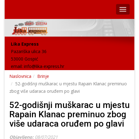
Lika Express
Pazariška ulica 36
53000 Gospić
email:
info@lika-express.hr
Naslovnica
Brinje
52-godišnji muškarac u mjestu Rapain Klanac preminuo
zbog više udaraca oruđem po glavi
52-godišnji muškarac u mjestu
Rapain Klanac preminuo zbog
više udaraca oruđem po glavi
Objavljeno:
08/07/2021