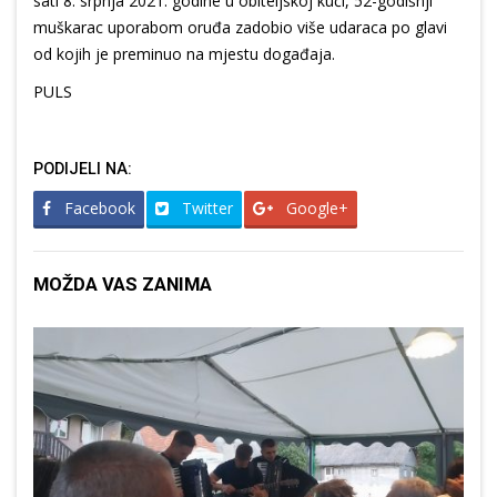
sati 8. srpnja 2021. godine u obiteljskoj kući, 52-godišnji
muškarac uporabom oruđa zadobio više udaraca po glavi
od kojih je preminuo na mjestu događaja.
PULS
PODIJELI NA:
Facebook
Twitter
Google+
MOŽDA VAS ZANIMA