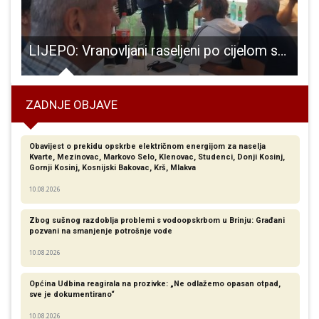
ne osobe u Gospiću uloženo 3,3 milijuna kuna
LIJEPO: Vranovljani raseljeni po cijelom svijetu okupili se u svome selu
ZADNJE OBJAVE
Obavijest o prekidu opskrbe električnom energijom za naselja
Kvarte, Mezinovac, Markovo Selo, Klenovac, Studenci, Donji Kosinj,
Gornji Kosinj, Kosnijski Bakovac, Krš, Mlakva
10.08.2026
Zbog sušnog razdoblja problemi s vodoopskrbom u Brinju: Građani
pozvani na smanjenje potrošnje vode
10.08.2026
Općina Udbina reagirala na prozivke: „Ne odlažemo opasan otpad,
sve je dokumentirano“
10.08.2026