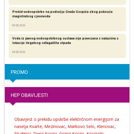
Prekid vodoopskrbe na području Grada Gospića zbog puknuća
magistralnog cjevovoda
09.08.2026
Voda iz javnog vodoopskrbnog sustava nije povezana s nalazima s
lokacije ilegalnog odlagališta otpada
09.08.2026
PROMO
HEP OBAVIJESTI
Obavijest o prekidu opskrbe električnom energijom za
naselja Kvarte, Mezinovac, Markovo Selo, Klenovac,
Studenci, Donji Kosinj, Gornji Kosinj, Kosnijski