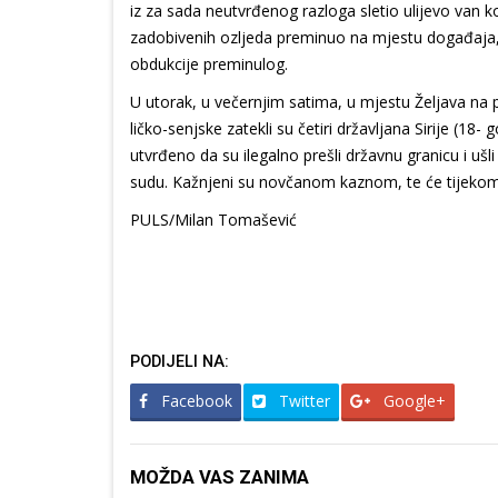
iz za sada neutvrđenog razloga sletio ulijevo van k
zadobivenih ozljeda preminuo na mjestu događaja, 
obdukcije preminulog.
U utorak, u večernjim satima, u mjestu Željava na p
ličko-senjske zatekli su četiri državljana Sirije (18
utvrđeno da su ilegalno prešli državnu granicu i uš
sudu. Kažnjeni su novčanom kaznom, te će tijekom d
PULS/Milan Tomašević
PODIJELI NA:
Facebook
Twitter
Google+
MOŽDA VAS ZANIMA