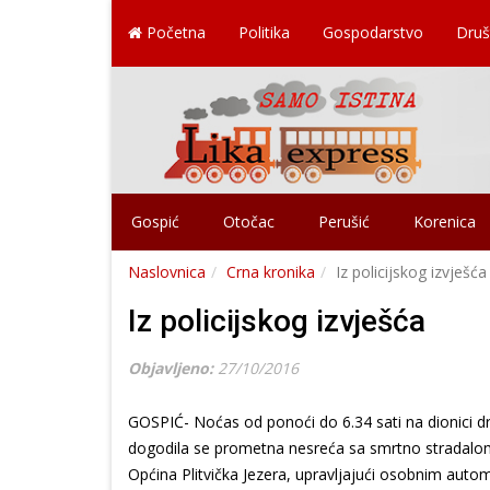
Početna
Politika
Gospodarstvo
Druš
Gospić
Otočac
Perušić
Korenica
Naslovnica
Crna kronika
Iz policijskog izvješća
Iz policijskog izvješća
Objavljeno:
27/10/2016
GOSPIĆ- Noćas od ponoći do 6.34 sati na dionici dr
dogodila se prometna nesreća sa smrtno stradalo
Općina Plitvička Jezera, upravljajući osobnim auto