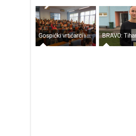
Djevojčice “A” RK Gospić ispustile stopostotan učinak u dvije utakmice u Rijeci
Gospićki vrtićarci i osnovnoškolci posjetili gradsku upravu. Primili ih gradonačelnik Starčević i njegova zamjenica Prša