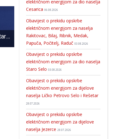
električnom energijom za dio naselja
Cesarica
06.08.2026
Obavijest o prekidu opskrbe
električnom energijom za naselja
Rakitovac, Bilaj, Ribnik, Medak,
Reagiranje Ministarstva unutarnjih poslova Republike Hrvatske na objavu Amnesty International
HKUD “Široka Kula” putuje u Italiju
Osumnjičen za pri
Papuča, Počitelj, Raduč
03.08.2026
Obavijest o prekidu opskrbe
električnom energijom za dio naselja
Staro Selo
03.08.2026
Obavijest o prekidu opskrbe
električnom energijom za dijelove
naselja Ličko Petrovo Selo i Rešetar
28.07.2026
Obavijest o prekidu opskrbe
električnom energijom za dijelove
naselja Jezerce
28.07.2026