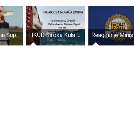
BRAVO: Tihana Šuper prva je sutkinja futsala iz naše županije!!!
HKUD Široka Kula u Zagrebu predstavlja nosač zvuka “Kulo naša, pjesmom sagrađena”!