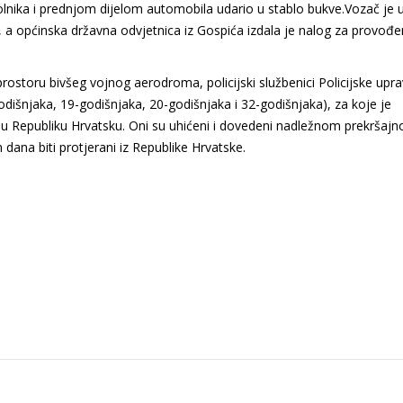
olnika i prednjom dijelom automobila udario u stablo bukve.Vozač je u
a općinska državna odvjetnica iz Gospića izdala je nalog za provođe
rostoru bivšeg vojnog aerodroma, policijski službenici Policijske upr
- godišnjaka, 19-godišnjaka, 20-godišnjaka i 32-godišnjaka), za koje je
li u Republiku Hrvatsku. Oni su uhićeni i dovedeni nadležnom prekršaj
ana biti protjerani iz Republike Hrvatske.