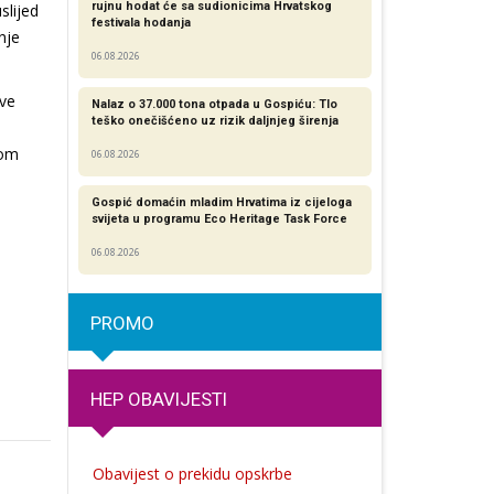
rujnu hodat će sa sudionicima Hrvatskog
slijed
festivala hodanja
nje
06.08.2026
ave
Nalaz o 37.000 tona otpada u Gospiću: Tlo
teško onečišćeno uz rizik daljnjeg širenja
nom
06.08.2026
Gospić domaćin mladim Hrvatima iz cijeloga
svijeta u programu Eco Heritage Task Force
06.08.2026
PROMO
HEP OBAVIJESTI
Obavijest o prekidu opskrbe