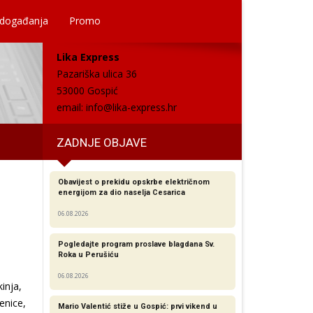
 događanja
Promo
Lika Express
Pazariška ulica 36
53000 Gospić
email:
info@lika-express.hr
ZADNJE OBJAVE
Obavijest o prekidu opskrbe električnom
energijom za dio naselja Cesarica
06.08.2026
Pogledajte program proslave blagdana Sv.
Roka u Perušiću
06.08.2026
inja,
enice,
Mario Valentić stiže u Gospić: prvi vikend u