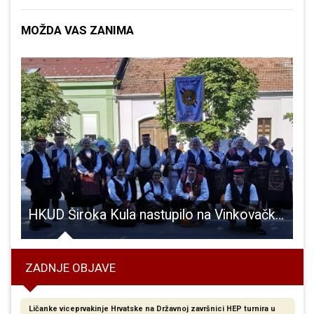
MOŽDA VAS ZANIMA
Grada Gospića za institucionalnu podršku udrugama u 2019. godini
HKUD Široka Kula nastupilo na Vinkovačkim jesenima
P
ZADNJE OBJAVE
Ličanke viceprvakinje Hrvatske na Državnoj završnici HEP turnira u