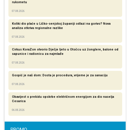
rukometu
07.08.2026
Koliki dio plaće u Ličko-senjskoj županiji odlazi na gorivo? Nova
analiza otkriva regionalne razlike​
07.08.2026
Cirkus KoraZon otvorio Dječje ljeto u Otočcu uz žonglere, balone od
sapunice i radionicu za najmlađe
07.08.2026
Gospić je naš dom: Dosta je procedura, vrijeme je za sanaciju
07.08.2026
Obavijest o prekidu opskrbe električnom energijom za dio naselja
Cesarica
06.08.2026
PROMO