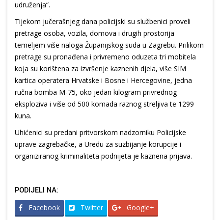
udruženja“.
Tijekom jučerašnjeg dana policijski su službenici proveli
pretrage osoba, vozila, domova i drugih prostorija
temeljem više naloga Županijskog suda u Zagrebu. Prilikom
pretrage su pronađena i privremeno oduzeta tri mobitela
koja su korištena za izvršenje kaznenih djela, više SIM
kartica operatera Hrvatske i Bosne i Hercegovine, jedna
ručna bomba M-75, oko jedan kilogram privrednog
eksploziva i više od 500 komada raznog streljiva te 1299
kuna.
Uhićenici su predani pritvorskom nadzorniku Policijske
uprave zagrebačke, a Uredu za suzbijanje korupcije i
organiziranog kriminaliteta podnijeta je kaznena prijava.
PODIJELI NA:
Facebook
Twitter
Google+