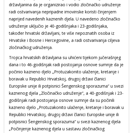
državljanina da je organizirao i vodio zločinačko udruženje
radi ostvarivanja nepripadne imovinske koristi činjenjem
naprijed navedenih kaznenih djela. U navedeno zločinačko
udruženje uključio je 40-godišnjaka i 23-godišnjaka,
također hrvatski državljani, te više nepoznatih osoba iz
Hrvatske i Bosne i Hercegovine, a radi ostvarivanja ciljeva
zločinačkog udruženja.
Trojica hrvatskih državljana su uhićeni tijekom jučerašnjeg
dana i to 46-godišnjak radi postojanja osnove sumnje da je
počinio kazneno djelo „Protuzakonito ulaženje, kretanje i
boravak u Republici Hrvatskoj, drugoj državi članici
Europske unije ili potpisnici Šengenskog sporazuma“ u svezi
kaznenog djela „Zločinačko udruženje“, a 40-godišnjak i 23-
godišnjak radi postojanja osnove sumnje da su počinili
kazneno djelo „Protuzakonito ulaženje, kretanje i boravak u
Republici Hrvatskoj, drugoj državi članici Europske unije ili
potpisnici Šengenskog sporazuma“ u svezi kaznenog djela
„Počinjenje kaznenog djela u sastavu zločinačkog