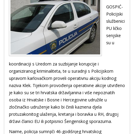
GOSPIĆ-
Policijski
službenici
PU ličko
senjske
su u
koordinaciji s Uredom za suzbijanje korupcije i
organiziranog kriminaliteta, te u suradnji s Policijskom
upravom karlovačkom proveli operativnu akciju kodnog
naziva Klek. Tijekom provođenja operativne akcije utvrđeno
je kako su se tri hrvatska državljanina i više nepoznatih
osoba iz Hrvatske i Bosne i Hercegovine udružile u
zločinačko udruženje kako bi činili kaznena djela
protuzakonitog ulaženja, kretanja i boravka u RH, drugoj
državi članici EU ili potpisnici Šengenskog sporazuma.
Naime, policija sumnjiči 46-godišnjeg hrvatskog