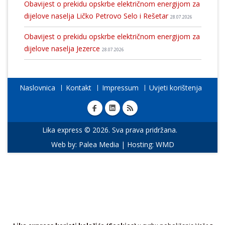
Obavijest o prekidu opskrbe električnom energijom za
dijelove naselja Ličko Petrovo Selo i Rešetar
28.07.2026
Obavijest o prekidu opskrbe električnom energijom za
dijelove naselja Jezerce
28.07.2026
Naslovnica
Kontakt
Impressum
Uvjeti korištenja
Lika express © 2026. Sva prava pridržana.
Web by:
Palea Media
| Hosting:
WMD