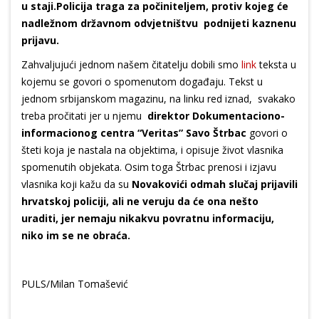
u staji.Policija traga za počiniteljem, protiv kojeg će
nadležnom državnom odvjetništvu podnijeti kaznenu
prijavu.
Zahvaljujući jednom našem čitatelju dobili smo
link
teksta u
kojemu se govori o spomenutom događaju. Tekst u
jednom srbijanskom magazinu, na linku red iznad, svakako
treba pročitati jer u njemu
direktor Dokumentaciono-
informacionog centra “Veritas” Savo Štrbac
govori o
šteti koja je nastala na objektima, i opisuje život vlasnika
spomenutih objekata. Osim toga Štrbac prenosi i izjavu
vlasnika koji kažu da su
Novakovići odmah slučaj prijavili
hrvatskoj policiji, ali ne veruju da će ona nešto
uraditi, jer nemaju nikakvu povratnu informaciju,
niko im se ne obraća.
PULS/Milan Tomašević