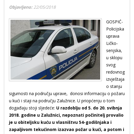
Objavljeno:
22/05/2018
GOSPIĆ-
Policijska
uprava
Ličko-
senjska,
u sklopu
svog
redovnog
izvještaja
o stanju
sigurnosti na području uprave, donosi informaciju o požaru
u kući i staji na području Zalužnice. U priopćenju o tom
događaju stoji sljedeće:
U razdoblju od 5. do 20. svibnja
2018. godine u Zalužnici, nepoznati počinitelj provalio
je u obiteljsku kuću u vlasništvu 54-godišnjaka i
zapaljivom tekućinom izazvao požar u kući, a potom i