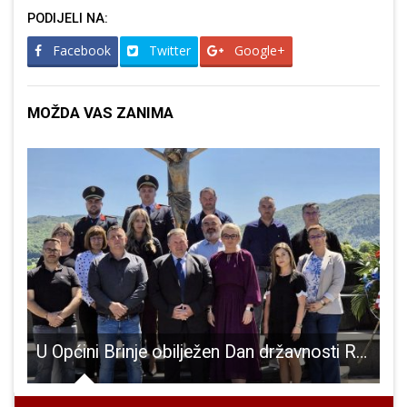
PODIJELI NA:
Facebook
Twitter
Google+
MOŽDA VAS ZANIMA
pritisak vode
U Općini Brinje obilježen Dan državnosti Republike Hrvatske