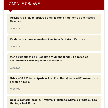
ZADNJE OBJAVE
Obavijest o prekidu opskrbe električnom energijom za dio naselja
Cesarica
06.08.2026
Pogledajte program proslave blagdana Sv. Roka u Perušiću
06.08.2026
Mario Valentić stiže u Gospić: prvi vikend u rujnu hodat će sa
sudionicima Hrvatskog festivala hodanja
06.08.2026
Nalaz o 37.000 tona otpada u Gospiću: Tlo teško onečišćeno uz rizik
daljnjeg širenja
06.08.2026
Gospić domaćin mladim Hrvatima iz cijeloga svijeta u programu Eco
Heritage Task Force