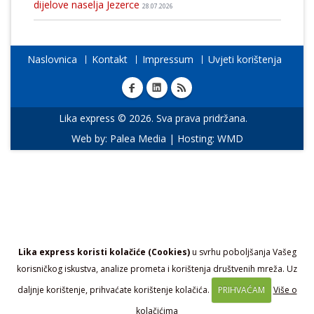
dijelove naselja Jezerce
28.07.2026
Naslovnica
Kontakt
Impressum
Uvjeti korištenja
Lika express © 2026. Sva prava pridržana.
Web by:
Palea Media
| Hosting:
WMD
Lika express koristi kolačiće (Cookies)
u svrhu poboljšanja Vašeg
korisničkog iskustva, analize prometa i korištenja društvenih mreža. Uz
daljnje korištenje, prihvaćate korištenje kolačića.
PRIHVAĆAM
Više o
kolačićima