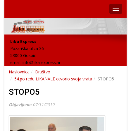
Lika Express
Pazariška ulica 36
53000 Gospić
email:
info@lika-express.hr
Naslovnica
Društvo
54.po redu LIKANALE otvorio svoja vrata
STOPO5
STOPO5
Objavljeno:
07/11/2019