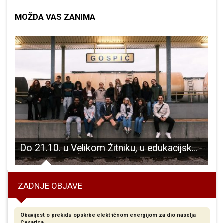
MOŽDA VAS ZANIMA
Do 21.10. u Velikom Žitniku, u edukacijskom centru Outward Bound održava se 2-tjedni međunarodni volonterski kamp.
ZADNJE OBJAVE
Obavijest o prekidu opskrbe električnom energijom za dio naselja
Cesarica