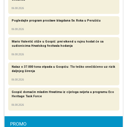
06.08.2026
Pogledajte program proslave blagdana Sv. Roka u Perušiću
06.08.2026
Mario Valentić stiže u Gospić: prvi vikend u rujnu hodat će sa
sudionicima Hrvatskog festivala hodanja
06.08.2026
Nalaz o 37.000 tona otpada u Gospiću: Tlo teško onečišćeno uz rizik
daljnjeg širenja
06.08.2026
Gospić domaćin mladim Hrvatima iz cijeloga svijeta u programu Eco
Heritage Task Force
06.08.2026
PROMO