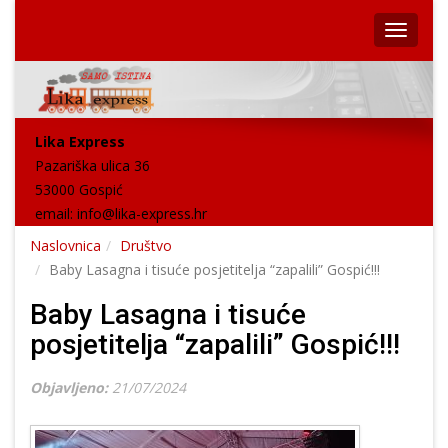
Lika Express
Pazariška ulica 36
53000 Gospić
email:
info@lika-express.hr
Naslovnica
Društvo
Baby Lasagna i tisuće posjetitelja “zapalili” Gospić!!!
Baby Lasagna i tisuće
posjetitelja “zapalili” Gospić!!!
Objavljeno:
21/07/2024