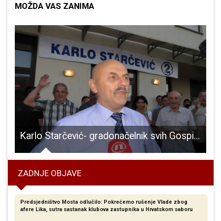
MOŽDA VAS ZANIMA
igrom do zdravlja” stiže u škole Dalmacije, Like i Slavonije
Karlo Starčević- gradonačelnik svih Gospićana
ZADNJE OBJAVE
Predsjedništvo Mosta odlučilo: Pokrećemo rušenje Vlade zbog
afere Lika, sutra sastanak klubova zastupnika u Hrvatskom saboru