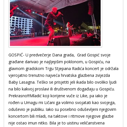
GOSPIĆ- U predvečerje Dana grada, Grad Gospić svoje
građane darivao je najljepšim poklonom, u Gospiću, na
glavnom gradskom Trgu Stjepana Radića koncert je održala
vjerojatno trenutno najveća hrvatska glazbena zvijezda
Baby Lasagna. Teško se prisjetiti jeli ikada bilo ovoliko ljudi
na bilo kakvoj proslavi ili društvenom događaju u Gospiću.
Prekrasno!!!Mladić koji korijene vuče iz Like, pa iako je
rođen u Umagu mi Ličani ga volimo svojatati kao svojega,
oduševio je publiku. Iako su posebno oduševljeni njegovim
koncertom bili mladi, na taktove i ritmove njegove glazbe
nije ostao imun nitko. Bila je to uistinu veličanstvena