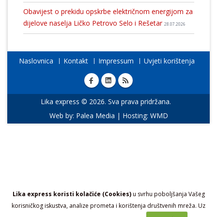
Obavijest o prekidu opskrbe električnom energijom za
dijelove naselja Ličko Petrovo Selo i Rešetar
28.07.2026
Naslovnica
Kontakt
Impressum
Uvjeti korištenja
Lika express © 2026. Sva prava pridržana.
Web by:
Palea Media
| Hosting:
WMD
Lika express koristi kolačiće (Cookies)
u svrhu poboljšanja Vašeg
korisničkog iskustva, analize prometa i korištenja društvenih mreža. Uz