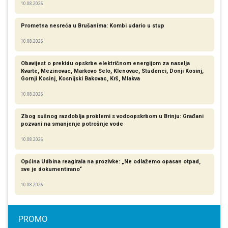
10.08.2026
Prometna nesreća u Brušanima: Kombi udario u stup
10.08.2026
Obavijest o prekidu opskrbe električnom energijom za naselja
Kvarte, Mezinovac, Markovo Selo, Klenovac, Studenci, Donji Kosinj,
Gornji Kosinj, Kosnijski Bakovac, Krš, Mlakva
10.08.2026
Zbog sušnog razdoblja problemi s vodoopskrbom u Brinju: Građani
pozvani na smanjenje potrošnje vode
10.08.2026
Općina Udbina reagirala na prozivke: „Ne odlažemo opasan otpad,
sve je dokumentirano“
10.08.2026
PROMO