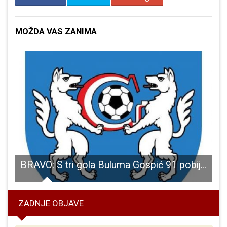
MOŽDA VAS ZANIMA
 i cure i dečki, odlični u juniorskoj NBA!!!
BRAVO: S tri gola Buluma Gospić 91 pobijedio Funtanu 3:0!
ZADNJE OBJAVE