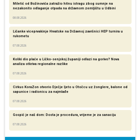
Miletić od Božinovića zatražio hitnu istragu zbog sumnje na
nezakonito odlaganje otpada na državnom zemljištu u Udbini
08.08.2026
Ličanke viceprvakinje Hrvatske na Državnoj završnici HEP turnira u
rukometu
07.08.2026
Koliki dio plaće u Ličko-senjskoj županiji odlazi na gorivo? Nova
analiza otkriva regionalne razlike​
07.08.2026
Cirkus KoraZon otvorio Dječje ljeto u Otočcu uz žonglere, balone od
sapunice i radionicu za najmlađe
07.08.2026
Gospić je naš dom: Dosta je procedura, vrijeme je za sanaciju
07.08.2026