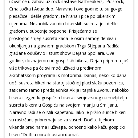
uživat će u zabavi uz rock sastave Ballbreakers, Pulsrock,
Crna točka i Aqua duo. Naravno i ove godine tu su go-go
plesačice i defile gradom, te hrana i piće po bikerskim
cijenama. Nezaobilazan dio bikerskih susreta je i defile
gradom u subotnje popodne. Prisjećamo se
prošlogodišnjeg susreta kada je osim samog defilea i
okupljanja na glavnom gradskom Trgu Stjepana Radića
građane oduševio i stunt show Dejana Špoljara. Ove
godine, doznajemo od gospićkih bikera, Dejan priprema još
više trikova pa će svi moći uživati u predivnom
akrobatskom programu s motorima. Danas, nekoliko dana
uoči susreta bikeri na staroj stočnoj placi slažu pozornicu,
zatičemo tamo i predsjednika Akija i tajnika Zvonu, nekoliko
bikera i legendu gospićkih bikera i svojevrsnog utemeljitelja
susreta bikera u Gospiću na svojem imanju u Smiljanu.
Naravno radi se o Mili Kapetanu. Iako je pržilo sunce bikeri
su rastrčani, pripremaju se za susret. Dođite tijekom
vikenda pred nama i uživajte, odnosno kako kažu gospićki
bikeri “Dođi u miru ili ostani doma”.