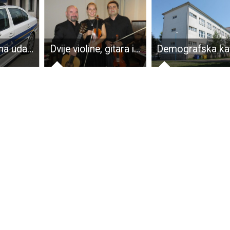
Zbog 500 kuna udaljen iz službe
Dvije violine, gitara i koncert za pamćenje!!!