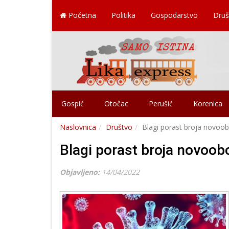
Početna
Politika
Gospodarstvo
Druš
Gospić
Otočac
Perušić
Korenica
Naslovnica
Društvo
Blagi porast broja novoob
Blagi porast broja novoob
Objavljeno:
14/04/2022