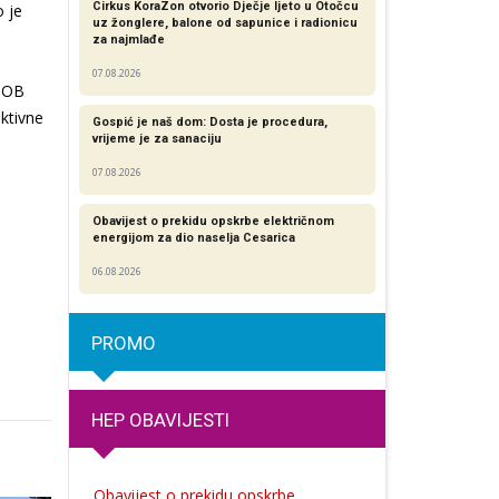
Cirkus KoraZon otvorio Dječje ljeto u Otočcu
o je
uz žonglere, balone od sapunice i radionicu
za najmlađe
07.08.2026
u OB
ktivne
Gospić je naš dom: Dosta je procedura,
vrijeme je za sanaciju
07.08.2026
Obavijest o prekidu opskrbe električnom
energijom za dio naselja Cesarica
06.08.2026
PROMO
HEP OBAVIJESTI
Obavijest o prekidu opskrbe