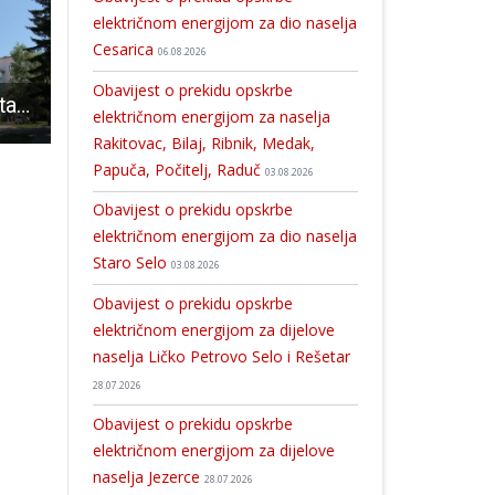
električnom energijom za dio naselja
Cesarica
06.08.2026
Obavijest o prekidu opskrbe
Demografska katastrofa u gospićkim srednjim školama
BRAVO: Lucija Pavičić iz Gospića opet zlatna na međunarodnom natjecanju gitarista
Plaćanje kazne za prometni prekršaj na ruke policijskom službeniku odlazi u povijest
električnom energijom za naselja
Rakitovac, Bilaj, Ribnik, Medak,
Papuča, Počitelj, Raduč
03.08.2026
Obavijest o prekidu opskrbe
električnom energijom za dio naselja
Staro Selo
03.08.2026
Obavijest o prekidu opskrbe
električnom energijom za dijelove
naselja Ličko Petrovo Selo i Rešetar
28.07.2026
Obavijest o prekidu opskrbe
električnom energijom za dijelove
naselja Jezerce
28.07.2026