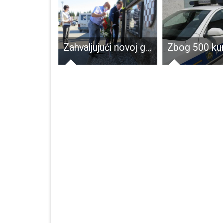
Petar Grašo povodom Dana grada Gospića nastupa u ponedjeljak 21.srpnja!!!
Zahvaljujući novoj gradskoj vlasti žrtve partizanskih totalitarnih režima imati će svoj mir i dostojan spomen