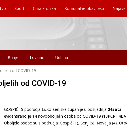
tvo
Sport
Crna kronika
Komunalne obavijesti
Najave
Brinje
Lovinac
Udbina
oljelih od COVID-19
oljelih od COVID-19
GOSPIĆ- S područja Ličko-senjske županije u posljednja
24sata
evidentirano je 14 novooboljelih osoba od COVID-19 (10PCR i 4BA
Oboljele osobe su s područja: Gospić (1), Senj (6), Novalja (4), Oto