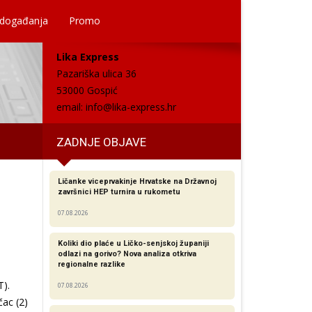
 događanja
Promo
Lika Express
Pazariška ulica 36
53000 Gospić
email:
info@lika-express.hr
ZADNJE OBJAVE
Ličanke viceprvakinje Hrvatske na Državnoj
završnici HEP turnira u rukometu
07.08.2026
Koliki dio plaće u Ličko-senjskoj županiji
odlazi na gorivo? Nova analiza otkriva
regionalne razlike​
T).
07.08.2026
čac (2)