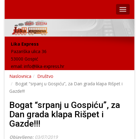
Lika Express
Pazariška ulica 36
53000 Gospić
email:
info@lika-express.hr
Naslovnica
Društvo
Bogat “srpanj u Gospiću”, za Dan grada klapa Rišpet i
Gazde!!!
Bogat “srpanj u Gospiću”, za
Dan grada klapa Rišpet i
Gazde!!!
Objavljeno:
03/07/2019