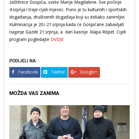
zaštitnice Gospića, svete Marije Magdalene. Sve počinje
4.srpnja i traje cijeli mjesec. Puno je tu kulturnih i sportskih
događanja, društvenih događaja koji su itekako zanimljivi.
Kulminacija je 20.i 21.srpnja kada će Gospićane zabavljati
najprije Gazde 21.srpnja, a dan kasnije klapa Rišpet. Cijeli
program pogledajte
OVDJE
PODIJELI NA:
Facebook
Twitter
Google+
MOŽDA VAS ZANIMA