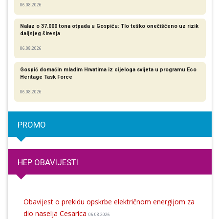
06.08.2026
Nalaz o 37.000 tona otpada u Gospiću: Tlo teško onečišćeno uz rizik
daljnjeg širenja
06.08.2026
Gospić domaćin mladim Hrvatima iz cijeloga svijeta u programu Eco
Heritage Task Force
06.08.2026
PROMO
HEP OBAVIJESTI
Obavijest o prekidu opskrbe električnom energijom za
dio naselja Cesarica
06.08.2026