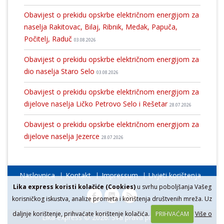
Obavijest o prekidu opskrbe električnom energijom za
naselja Rakitovac, Bilaj, Ribnik, Medak, Papuča,
Počitelj, Raduč
03.08.2026
Obavijest o prekidu opskrbe električnom energijom za
dio naselja Staro Selo
03.08.2026
Obavijest o prekidu opskrbe električnom energijom za
dijelove naselja Ličko Petrovo Selo i Rešetar
28.07.2026
Obavijest o prekidu opskrbe električnom energijom za
dijelove naselja Jezerce
28.07.2026
Naslovnica
Kontakt
Impressum
Uvjeti korištenja
Lika express koristi kolačiće (Cookies)
u svrhu poboljšanja Vašeg
korisničkog iskustva, analize prometa i korištenja društvenih mreža. Uz
daljnje korištenje, prihvaćate korištenje kolačića.
PRIHVAĆAM
Više o
Lika express © 2026. Sva prava pridržana.