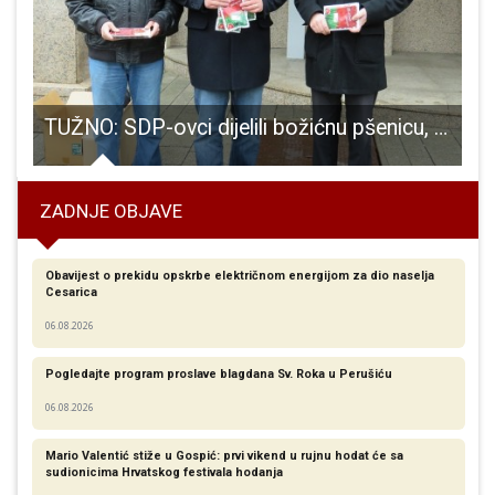
- 32 su godine od operacije Medački džep
TUŽNO: SDP-ovci dijelili božićnu pšenicu, građani ih uglavnom izbjegavali!!!
N
ZADNJE OBJAVE
Obavijest o prekidu opskrbe električnom energijom za dio naselja
Cesarica
06.08.2026
Pogledajte program proslave blagdana Sv. Roka u Perušiću
06.08.2026
Mario Valentić stiže u Gospić: prvi vikend u rujnu hodat će sa
sudionicima Hrvatskog festivala hodanja