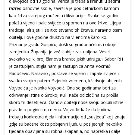
djevojčica od 13 godina. Verica je trebala krenuti u sedmi
razred osnovne škole, završila je pod četničkom kamom
kao žrtva svirepog mučenja i likvidacije. Svake se godine
polažu vijenci i pale svijeće u spomen na ove žrtve. Lijepa
tradicija, ali sjeti li se itko stvarno tih žrtava, naravno osim
obitelji. I ove godine društvo na vijencima šaroliko.
Priznanje gradu Gospiću, došli su gradonačelnik i oboje
zamjenika. Županija je već slabije zastupljena. Veseli
svakako veliki broj članova braniteljskih udruga. I Sabor RH
je zastupljen, stigla nam je zastupnica Anita Pocrnić-
Radošević. Naravno , postave se vijenci i zapale svijeće i
svatko svojim putem. Svjedok vremena, kći dvoje ubijenih
Vojvodića je Ivanka Vojvodić. Ona se godinama bori za
otkrivanje istine o Širokoj Kuli. Kaže od zločina su prošla
skoro tri desetljeća. Članovi obitelji nose svoju bol,ali istine i
pravde o poginulima nema. Vojvodić kaže da ljudima
trebaju konkretna djela i informacije od „susjeda“ koji znaju
gdje su bačene kosti pobijenih ljudi. U posljednjih nekoliko
tjedana obavljana su robna iskapanja, no napretka i dalje