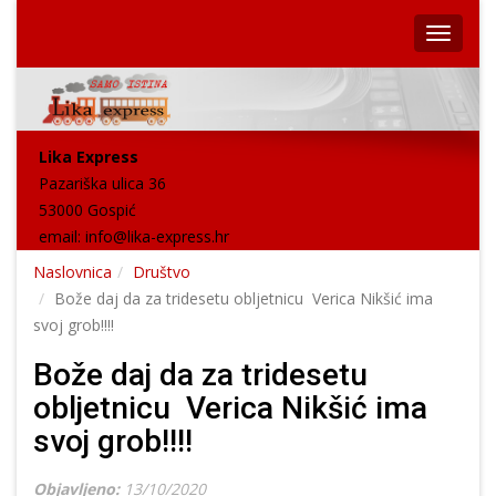
Lika Express
Pazariška ulica 36
53000 Gospić
email:
info@lika-express.hr
Naslovnica
Društvo
Bože daj da za tridesetu obljetnicu Verica Nikšić ima
svoj grob!!!!
Bože daj da za tridesetu
obljetnicu Verica Nikšić ima
svoj grob!!!!
Objavljeno:
13/10/2020