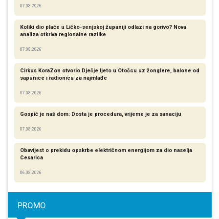
07.08.2026
Koliki dio plaće u Ličko-senjskoj županiji odlazi na gorivo? Nova
analiza otkriva regionalne razlike​
07.08.2026
Cirkus KoraZon otvorio Dječje ljeto u Otočcu uz žonglere, balone od
sapunice i radionicu za najmlađe
07.08.2026
Gospić je naš dom: Dosta je procedura, vrijeme je za sanaciju
07.08.2026
Obavijest o prekidu opskrbe električnom energijom za dio naselja
Cesarica
06.08.2026
PROMO