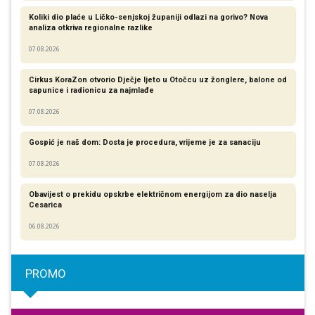
Koliki dio plaće u Ličko-senjskoj županiji odlazi na gorivo? Nova
analiza otkriva regionalne razlike​
07.08.2026
Cirkus KoraZon otvorio Dječje ljeto u Otočcu uz žonglere, balone od
sapunice i radionicu za najmlađe
07.08.2026
Gospić je naš dom: Dosta je procedura, vrijeme je za sanaciju
07.08.2026
Obavijest o prekidu opskrbe električnom energijom za dio naselja
Cesarica
06.08.2026
PROMO