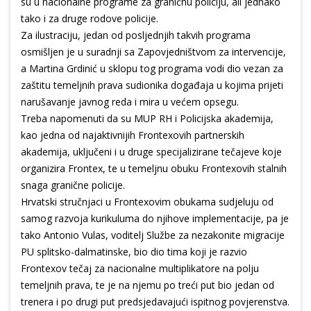
su u nacionalne programe za graničnu policiju, ali jednako
tako i za druge rodove policije.
Za ilustraciju, jedan od posljednjih takvih programa
osmišljen je u suradnji sa Zapovjedništvom za intervencije,
a Martina Grdinić u sklopu tog programa vodi dio vezan za
zaštitu temeljnih prava sudionika događaja u kojima prijeti
narušavanje javnog reda i mira u većem opsegu.
Treba napomenuti da su MUP RH i Policijska akademija,
kao jedna od najaktivnijih Frontexovih partnerskih
akademija, uključeni i u druge specijalizirane tečajeve koje
organizira Frontex, te u temeljnu obuku Frontexovih stalnih
snaga granične policije.
Hrvatski stručnjaci u Frontexovim obukama sudjeluju od
samog razvoja kurikuluma do njihove implementacije, pa je
tako Antonio Vulas, voditelj Službe za nezakonite migracije
PU splitsko-dalmatinske, bio dio tima koji je razvio
Frontexov tečaj za nacionalne multiplikatore na polju
temeljnih prava, te je na njemu po treći put bio jedan od
trenera i po drugi put predsjedavajući ispitnog povjerenstva.