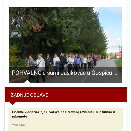
REGATA NA RIJECI LICI
POHVALNO:u šumi Jasikovac u Gospiću nastati će uređena hodačka staza!!!
ZADNJE OBJAVE
Ličanke viceprvakinje Hrvatske na Državnoj završnici HEP turnira u
rukometu
07.08.2026