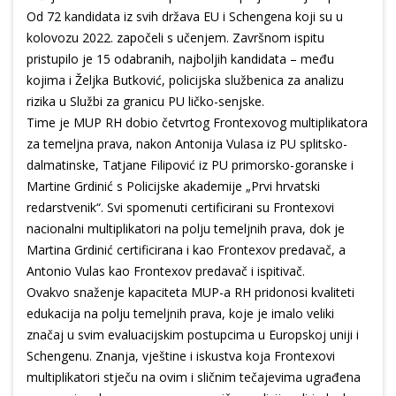
Od 72 kandidata iz svih država EU i Schengena koji su u
kolovozu 2022. započeli s učenjem. Završnom ispitu
pristupilo je 15 odabranih, najboljih kandidata – među
kojima i Željka Butković, policijska službenica za analizu
rizika u Službi za granicu PU ličko-senjske.
Time je MUP RH dobio četvrtog Frontexovog multiplikatora
za temeljna prava, nakon Antonija Vulasa iz PU splitsko-
dalmatinske, Tatjane Filipović iz PU primorsko-goranske i
Martine Grdinić s Policijske akademije „Prvi hrvatski
redarstvenik“. Svi spomenuti certificirani su Frontexovi
nacionalni multiplikatori na polju temeljnih prava, dok je
Martina Grdinić certificirana i kao Frontexov predavač, a
Antonio Vulas kao Frontexov predavač i ispitivač.
Ovakvo snaženje kapaciteta MUP-a RH pridonosi kvaliteti
edukacija na polju temeljnih prava, koje je imalo veliki
značaj u svim evaluacijskim postupcima u Europskoj uniji i
Schengenu. Znanja, vještine i iskustva koja Frontexovi
multiplikatori stječu na ovim i sličnim tečajevima ugrađena