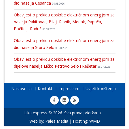
dio naselja Cesarica
06.08.2026
Obavijest o prekidu opskrbe električnom energijom za
naselja Rakitovac, Bilaj, Ribnik, Medak, Papuča,
Počitelj, Raduč
03.08.2026
Obavijest o prekidu opskrbe električnom energijom za
dio naselja Staro Selo
03.08.2026
Obavijest o prekidu opskrbe električnom energijom za
dijelove naselja Ličko Petrovo Selo i Rešetar
28.07.2026
Naslovnica
Kontakt
Impressum
Uvjeti korištenja
Lika express © 2026. Sva prava pridržana.
Web by:
Palea Media
| Hosting:
WMD