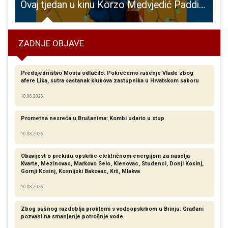
 Gospiću
Ovaj tjedan u kinu Korzo Medvjedić Paddington
ZADNJE OBJAVE
Predsjedništvo Mosta odlučilo: Pokrećemo rušenje Vlade zbog
afere Lika, sutra sastanak klubova zastupnika u Hrvatskom saboru
10.08.2026
Prometna nesreća u Brušanima: Kombi udario u stup
10.08.2026
Obavijest o prekidu opskrbe električnom energijom za naselja
Kvarte, Mezinovac, Markovo Selo, Klenovac, Studenci, Donji Kosinj,
Gornji Kosinj, Kosnijski Bakovac, Krš, Mlakva
10.08.2026
Zbog sušnog razdoblja problemi s vodoopskrbom u Brinju: Građani
pozvani na smanjenje potrošnje vode