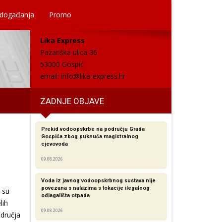
 događanja
Promo
Lika Express
Pazariška ulica 36
53000 Gospić
email:
info@lika-express.hr
ZADNJE OBJAVE
Prekid vodoopskrbe na području Grada
Gospića zbog puknuća magistralnog
cjevovoda
09.08.2026
Voda iz javnog vodoopskrbnog sustava nije
povezana s nalazima s lokacije ilegalnog
 su
odlagališta otpada
lih
09.08.2026
dručja