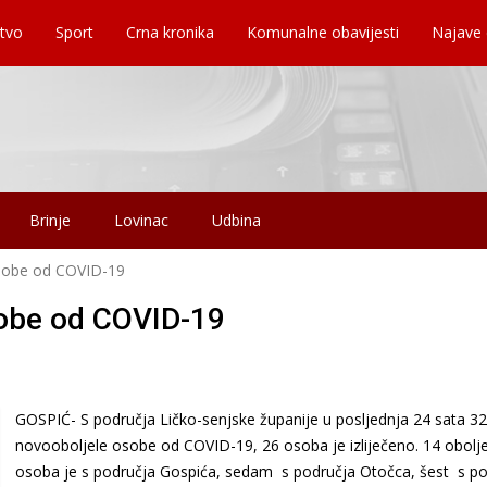
tvo
Sport
Crna kronika
Komunalne obavijesti
Najave
Brinje
Lovinac
Udbina
sobe od COVID-19
sobe od COVID-19
GOSPIĆ- S područja Ličko-senjske županije u posljednja 24 sata 32
novooboljele osobe od COVID-19, 26 osoba je izliječeno. 14 obolje
osoba je s područja Gospića, sedam s područja Otočca, šest s po