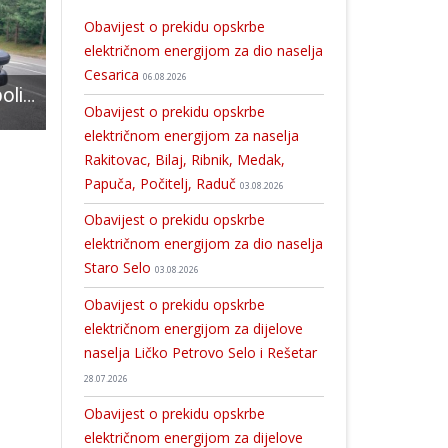
Obavijest o prekidu opskrbe
električnom energijom za dio naselja
Cesarica
06.08.2026
Lički interventni policajci na Ličkoj Plješivici pronašli novčanik, a potom i vlasnika koji im se zahvalio
Odličan prvi dan akcije darivanja krvi u Gospiću
19-godišnjakinja u Otočcu počinila 28 kaznenih djela neovlaštene prodaje droge marihuane
Obavijest o prekidu opskrbe
električnom energijom za naselja
Rakitovac, Bilaj, Ribnik, Medak,
Papuča, Počitelj, Raduč
03.08.2026
Obavijest o prekidu opskrbe
električnom energijom za dio naselja
Staro Selo
03.08.2026
Obavijest o prekidu opskrbe
električnom energijom za dijelove
naselja Ličko Petrovo Selo i Rešetar
28.07.2026
Obavijest o prekidu opskrbe
električnom energijom za dijelove