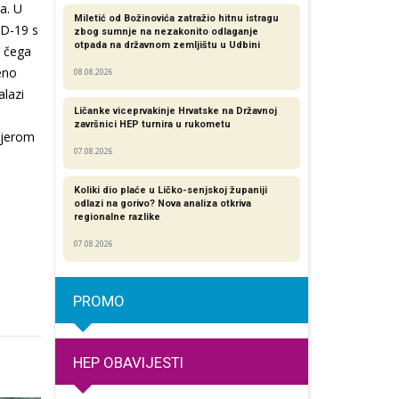
a. U
Miletić od Božinovića zatražio hitnu istragu
ID-19 s
zbog sumnje na nezakonito odlaganje
otpada na državnom zemljištu u Udbini
d čega
eno
08.08.2026
alazi
Ličanke viceprvakinje Hrvatske na Državnoj
završnici HEP turnira u rukometu
vjerom
07.08.2026
Koliki dio plaće u Ličko-senjskoj županiji
odlazi na gorivo? Nova analiza otkriva
regionalne razlike​
07.08.2026
PROMO
HEP OBAVIJESTI