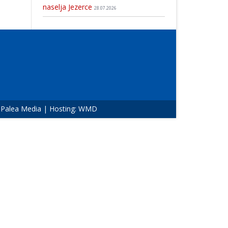
naselja Jezerce
28.07.2026
:
Palea Media
| Hosting:
WMD