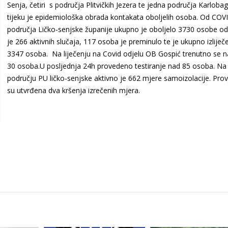
Senja, četiri s područja Plitvičkih Jezera te jedna područja Karlobag
tijeku je epidemiološka obrada kontakata oboljelih osoba. Od COV
područja Ličko-senjske županije ukupno je oboljelo 3730 osobe o
je 266 aktivnih slučaja, 117 osoba je preminulo te je ukupno izliječ
3347 osoba. Na liječenju na Covid odjelu OB Gospić trenutno se n
30 osoba.U posljednja 24h provedeno testiranje nad 85 osoba. Na
području PU ličko-senjske aktivno je 662 mjere samoizolacije. Pro
su utvrđena dva kršenja izrečenih mjera.