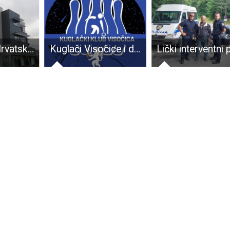
Lijepa naša Hrvatska. Croatia osiguranje u Gospiću, od vrha do dna
Kuglači Visočice i dalje, zajedno s Vatrogascem, na vrhu ljestvice treće kuglačke lige, zapad