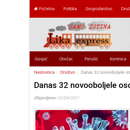
Početna
Politika
Gospodarstvo
Druš
Gospić
Otočac
Perušić
Korenica
Naslovnica
Društvo
Danas 32 novooboljele o
Danas 32 novooboljele o
Objavljeno:
02/04/2021