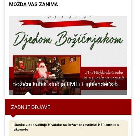
MOŽDA VAS ZANIMA
 Križića: “nemojmo dopustiti da nam Božić ukradu”!!!
Božićni kutak studija FMI i Highlander’s puba
ZADNJE OBJAVE
Ličanke viceprvakinje Hrvatske na Državnoj završnici HEP turnira u
rukometu