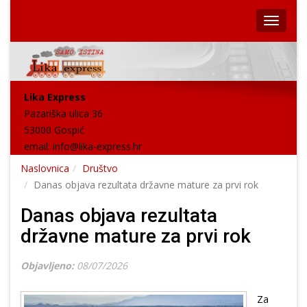
Lika Express
Pazariška ulica 36
53000 Gospić
email:
info@lika-express.hr
Naslovnica
Društvo
Danas objava rezultata državne mature za prvi rok
Danas objava rezultata
državne mature za prvi rok
Objavljeno:
08/07/2026
Za