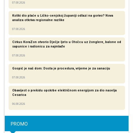
07.08.2026
Koliki dio plaće u Ličko-senjskoj županiji odlazi na gorivo? Nova
analiza otkriva regionalne razlike​
07.08.2026
Cirkus KoraZon otvorio Dječje ljeto u Otočcu uz žonglere, balone od
sapunice i radionicu za najmlađe
07.08.2026
Gospić je naš dom: Dosta je procedura, vrijeme je za sanaciju
07.08.2026
Obavijest o prekidu opskrbe električnom energijom za dio naselja
Cesarica
06.08.2026
PROMO