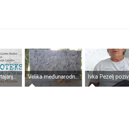
Baština u nestajanju: Kožara i Oteks
Velika međunarodna podrška ostanku spomenika žrtvama fašizma u središtu Perušića