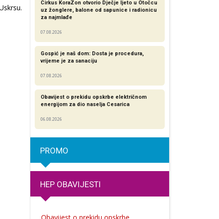
Cirkus KoraZon otvorio Dječje ljeto u Otočcu
 Uskrsu.
uz žonglere, balone od sapunice i radionicu
za najmlađe
07.08.2026
Gospić je naš dom: Dosta je procedura,
vrijeme je za sanaciju
07.08.2026
Obavijest o prekidu opskrbe električnom
energijom za dio naselja Cesarica
06.08.2026
PROMO
HEP OBAVIJESTI
Obavijest o prekidu opskrbe