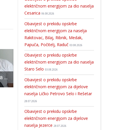
električnom energijom za dio naselja
Cesarica
06.08.2026
Obavijest o prekidu opskrbe
električnom energijom za naselja
Rakitovac, Bilaj, Ribnik, Medak,
Papuča, Počitelj, Raduč
03.08.2026
Obavijest o prekidu opskrbe
električnom energijom za dio naselja
Staro Selo
03.08.2026
Ivka Pezelj poziva sve ljude na redovne preglede kako bi na vrijeme otkrili karcinom i nastavili normalno živjeti
Blagdan je Svete Lucije, SDP- Gospić u centru grada dijeli božićnu pšenicu
Seniori RK Gospića uvjerljiv
Obavijest o prekidu opskrbe
električnom energijom za dijelove
naselja Ličko Petrovo Selo i Rešetar
28.07.2026
Obavijest o prekidu opskrbe
električnom energijom za dijelove
naselja Jezerce
28.07.2026