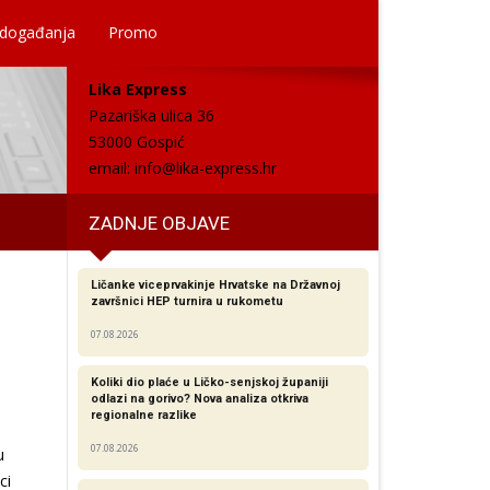
 događanja
Promo
Lika Express
Pazariška ulica 36
53000 Gospić
email:
info@lika-express.hr
ZADNJE OBJAVE
Ličanke viceprvakinje Hrvatske na Državnoj
završnici HEP turnira u rukometu
07.08.2026
Koliki dio plaće u Ličko-senjskoj županiji
odlazi na gorivo? Nova analiza otkriva
regionalne razlike​
07.08.2026
u
ci