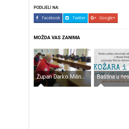
PODIJELI NA:
Facebook
Twitter
Google+
MOŽDA VAS ZANIMA
Debitantima 19.lički kup
Župan Darko Milinović:”ako nemamo razumijevanja za te službe, onda za koga bi imali”!