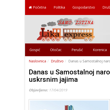
Početna
Politika
Gospodarstvo
Druš
Gospić
Otočac
Perušić
Korenica
Naslovnica
Društvo
Danas u Samostalnoj narod
Danas u Samostalnoj narod
uskrsnim jajima
Objavljeno:
17/04/2019