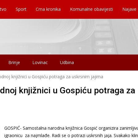
tvo
Sport
Crna kronika
Komunalne obavijesti
Najave
Brinje
Lovinac
Udbina
noj knjižnici u Gospiću potraga za uskrsnim jajima
noj knjižnici u Gospiću potraga za
GOSPIĆ- Samostalna narodna knjižnica Gospić organizira zanimljiv
igraonicu za najmlađe. Radi se o potrazi uskrsnih jaja. Svakako klin