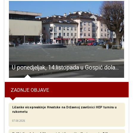
U ponedjeljak, 14.listopada u Gospić dolazi pučka pravobraniteljica. Ako vas nešto “žulja” dođite i pitajte je
ZADNJE OBJAVE
Ličanke viceprvakinje Hrvatske na Državnoj završnici HEP turnira u
rukometu
07.08.2026