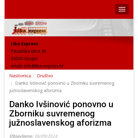
Lika Express
Pazariška ulica 36
53000 Gospić
email:
info@lika-express.hr
Naslovnica
Društvo
Danko Ivšinović ponovno u Zborniku suvremenog
južnoslavenskog aforizma
Danko Ivšinović ponovno u
Zborniku suvremenog
južnoslavenskog aforizma
Objavljeno:
06/09/2024