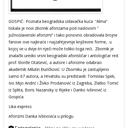
GOSPIĆ- Poznata beogradska izdavačka kuća “Alma”
tiskala je novi zbornik aforizama pod naslovom ”
Južnoslavenski aforizmi” i tako ponovno obradovala brojne
fanove ove najkraće i najzahtjevnije književne forme, u
kojoj se u dvije-tri riječi može toliko toga reći. Zbornik je
znalački uredio vrsni beogradski aforističar i antologičar red.
prof. Đorđe Otašević, a autore i aforizme odabrao
akademik Milutin Đuričković. U Zborniku je zastupljeno
samo 67 autora, a Hrvatsku su predstavili: Tomislav Spek,
Ivo Mijo Andrić i Živko Prodanović iz Zagreba, Zlatko Tomić
iz Splita, Boris Nazansky iz Rijeke i Danko Ivšinović iz
Gospića.
Lika-express
Aforizmi Danka Ivšinovića u prilogu