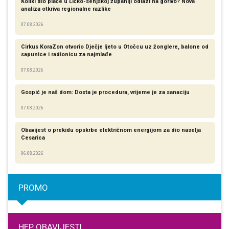
Koliki dio plaće u Ličko-senjskoj županiji odlazi na gorivo? Nova
analiza otkriva regionalne razlike​
07.08.2026
Cirkus KoraZon otvorio Dječje ljeto u Otočcu uz žonglere, balone od
sapunice i radionicu za najmlađe
07.08.2026
Gospić je naš dom: Dosta je procedura, vrijeme je za sanaciju
07.08.2026
Obavijest o prekidu opskrbe električnom energijom za dio naselja
Cesarica
06.08.2026
PROMO
HEP OBAVIJESTI