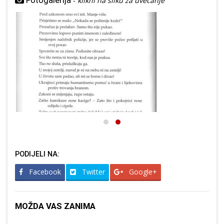
Fotogalerija
-
klikni na sliku za uvećanje
PODIJELI NA:
Facebook
Twitter
Google+
MOŽDA VAS ZANIMA