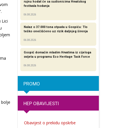
rujnu hodat će sa sudionicima Hrvatskog
lovom
festivala hodanja
“.
06.08.2026
 Lici
u
Nalaz o 37.000 tona otpada u Gospiću: Tlo
teško onečišćeno uz rizik daljnjeg širenja
boljem
06.08.2026
m
Gospić domaćin mladim Hrvatima iz cijeloga
svijeta u programu Eco Heritage Task Force
nima
06.08.2026
PROMO
 bolje
HEP OBAVIJESTI
Obavijest o prekidu opskrbe