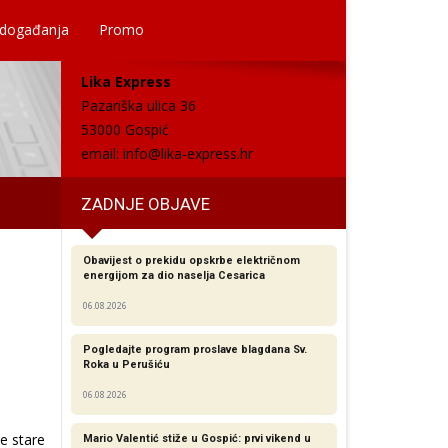
 događanja
Promo
Lika Express
Pazariška ulica 36
53000 Gospić
email:
info@lika-express.hr
ZADNJE OBJAVE
Obavijest o prekidu opskrbe električnom
energijom za dio naselja Cesarica
06.08.2026
Pogledajte program proslave blagdana Sv.
Roka u Perušiću
06.08.2026
e stare
Mario Valentić stiže u Gospić: prvi vikend u