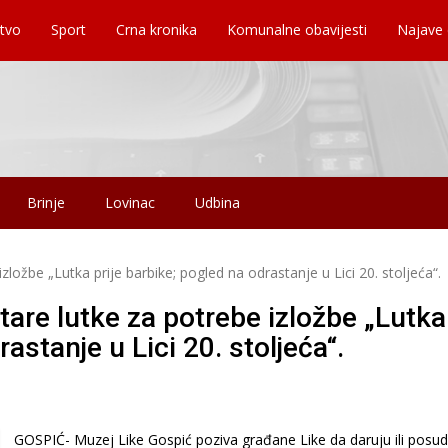
tvo
Sport
Crna kronika
Komunalne obavijesti
Najave
Brinje
Lovinac
Udbina
izložbe „Lutka prije barbike; pogled na odrastanje u Lici 20. stoljeća“.
stare lutke za potrebe izložbe „Lutka
rastanje u Lici 20. stoljeća“.
GOSPIĆ- Muzej Like Gospić poziva građane Like da daruju ili posud