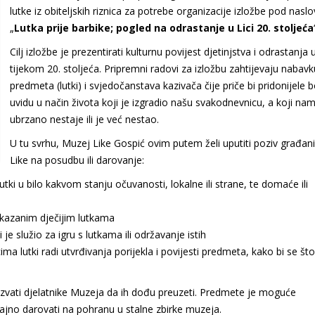
lutke iz obiteljskih riznica za potrebe organizacije izložbe pod nas
„
Lutka prije barbike; pogled na odrastanje u Lici 20. stoljeća
Cilj izložbe je prezentirati kulturnu povijest djetinjstva i odrastanja u
tijekom 20. stoljeća. Pripremni radovi za izložbu zahtijevaju nabavk
predmeta (lutki) i svjedočanstava kazivača čije priče bi pridonijele 
uvidu u način života koji je izgradio našu svakodnevnicu, a koji na
ubrzano nestaje ili je već nestao.
U tu svrhu, Muzej Like Gospić ovim putem želi uputiti poziv građa
Like na posudbu ili darovanje:
utki u bilo kakvom stanju očuvanosti, lokalne ili strane, te domaće ili
rikazanim dječijim lutkama
 je služio za igru s lutkama ili održavanje istih
ima lutki radi utvrđivanja porijekla i povijesti predmeta, kako bi se što
zvati djelatnike Muzeja da ih dođu preuzeti. Predmete je moguće
trajno darovati na pohranu u stalne zbirke muzeja.