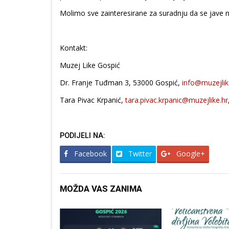
Molimo sve zainteresirane za suradnju da se jave 
Kontakt:
Muzej Like Gospić
Dr. Franje Tuđman 3, 53000 Gospić,
info@muzejlik
Tara Pivac Krpanić,
tara.pivac.krpanic@muzejlike.hr
PODIJELI NA:
Facebook
Twitter
Google+
MOŽDA VAS ZANIMA