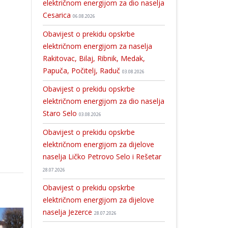
električnom energijom za dio naselja
Cesarica
06.08.2026
Obavijest o prekidu opskrbe
električnom energijom za naselja
Rakitovac, Bilaj, Ribnik, Medak,
Papuča, Počitelj, Raduč
03.08.2026
Obavijest o prekidu opskrbe
električnom energijom za dio naselja
Staro Selo
03.08.2026
Obavijest o prekidu opskrbe
električnom energijom za dijelove
naselja Ličko Petrovo Selo i Rešetar
28.07.2026
Obavijest o prekidu opskrbe
električnom energijom za dijelove
naselja Jezerce
28.07.2026