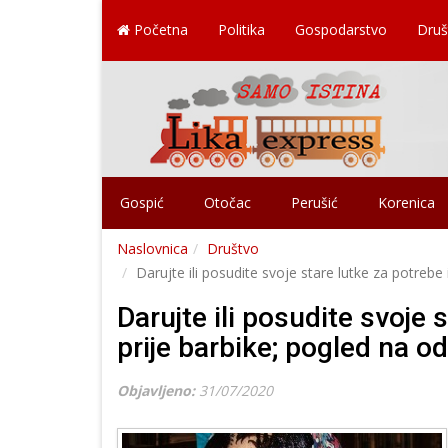
Početna
Politika
Gospodarstvo
Druš
Gospić
Otočac
Perušić
Korenica
Naslovnica
Društvo
Darujte ili posudite svoje stare lutke za potrebe 
Darujte ili posudite svoje 
prije barbike; pogled na od
Objavljeno:
31/07/2020