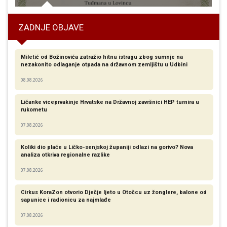
ZADNJE OBJAVE
Miletić od Božinovića zatražio hitnu istragu zbog sumnje na
nezakonito odlaganje otpada na državnom zemljištu u Udbini
08.08.2026
Ličanke viceprvakinje Hrvatske na Državnoj završnici HEP turnira u
rukometu
07.08.2026
Koliki dio plaće u Ličko-senjskoj županiji odlazi na gorivo? Nova
analiza otkriva regionalne razlike​
07.08.2026
Cirkus KoraZon otvorio Dječje ljeto u Otočcu uz žonglere, balone od
sapunice i radionicu za najmlađe
07.08.2026