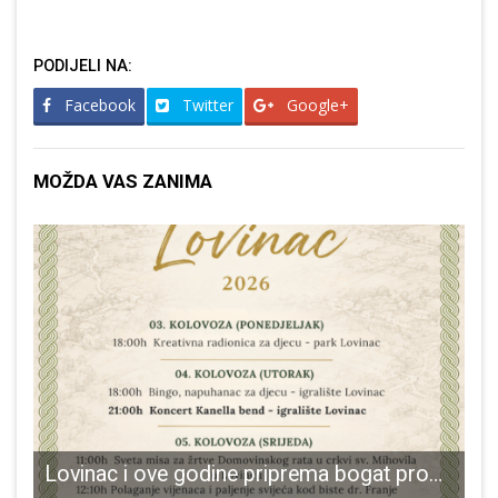
PODIJELI NA:
Facebook
Twitter
Google+
MOŽDA VAS ZANIMA
du Donat!
Lovinac i ove godine priprema bogat program povodom Dana Općine