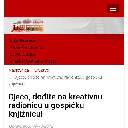
Lika Express
Pazariška ulica 36
53000 Gospić
email:
info@lika-express.hr
Naslovnica
Društvo
Djeco, dođite na kreativnu radionicu u gospićku
knjižnicu!
Djeco, dođite na kreativnu
radionicu u gospićku
knjižnicu!
Objavljeno:
09/10/2018