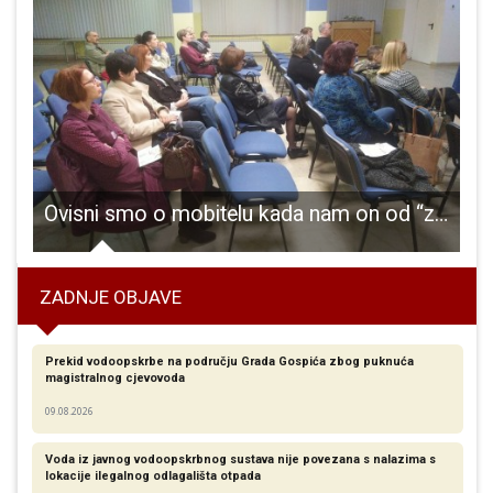
ć
Ovisni smo o mobitelu kada nam on od “zavodnika” postane “otmičar”
ZADNJE OBJAVE
Prekid vodoopskrbe na području Grada Gospića zbog puknuća
magistralnog cjevovoda
09.08.2026
Voda iz javnog vodoopskrbnog sustava nije povezana s nalazima s
lokacije ilegalnog odlagališta otpada