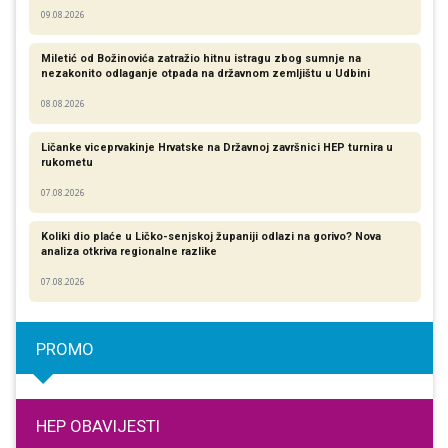
09.08.2026
Miletić od Božinovića zatražio hitnu istragu zbog sumnje na
nezakonito odlaganje otpada na državnom zemljištu u Udbini
08.08.2026
Ličanke viceprvakinje Hrvatske na Državnoj završnici HEP turnira u
rukometu
07.08.2026
Koliki dio plaće u Ličko-senjskoj županiji odlazi na gorivo? Nova
analiza otkriva regionalne razlike​
07.08.2026
PROMO
HEP OBAVIJESTI