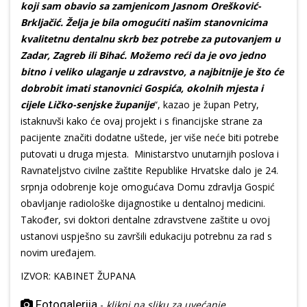
koji sam obavio sa zamjenicom Jasnom Orešković-
Brkljačić. Želja je bila omogućiti našim stanovnicima
kvalitetnu dentalnu skrb bez potrebe za putovanjem u
Zadar, Zagreb ili Bihać. Možemo reći da je ovo jedno
bitno i veliko ulaganje u zdravstvo, a najbitnije je što će
dobrobit imati stanovnici Gospića, okolnih mjesta i
cijele Ličko-senjske županije
“, kazao je župan Petry,
istaknuvši kako će ovaj projekt i s financijske strane za
pacijente značiti dodatne uštede, jer više neće biti potrebe
putovati u druga mjesta. Ministarstvo unutarnjih poslova i
Ravnateljstvo civilne zaštite Republike Hrvatske dalo je 24.
srpnja odobrenje koje omogućava Domu zdravlja Gospić
obavljanje radiološke dijagnostike u dentalnoj medicini.
Također, svi doktori dentalne zdravstvene zaštite u ovoj
ustanovi uspješno su završili edukaciju potrebnu za rad s
novim uređajem.
IZVOR: KABINET ŽUPANA
Fotogalerija
-
klikni na sliku za uvećanje