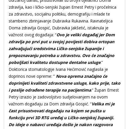
održanoj danas, prisustvovali su brojni djelatnici Doma
zdravlja, kao i ličko-senjski župan Ernest Petry i pročelnica
za zdravstvo, socijalnu politiku, demografiju i mlade te
stambeno zbrinjavanje Dubravka Rukavina. Ravnateljica
Doma zdravlja Gospić, Dubravka Jakšetić, istaknula je
važnost ovog događaja: “
Ovo je veliki događaj jer Dom
zdravlja po prvi put u svojoj povijesti dobiva ortopan
zahvaljujući sredstvima Ličko-senjske županije i
prepoznavanju potreba u zdravstvu. Ovo će značajno
poboljšati kvalitetu dostupne dentalne usluge
.”
Doktorica stomatologije Ivana Hećimović naglasila je
doprinos nove opreme: ”
Nova oprema značajno će
doprinijeti kvaliteti zdravstvene usluge, kako prije, tako
i poslije odrađene terapije na pacijentima
.” Župan Ernest
Petry izrazio je zadovoljstvo sudjelovanjem na ovom
važnom događaju za Dom zdravlja Gospić. “
Velika mi je
čast prisustvovati događaju na kojem se pušta u
funkciju prvi 3D RTG uređaj u Ličko-senjskoj županiji.
Do ideje o nabavci uređaja došlo je nakon razgovora