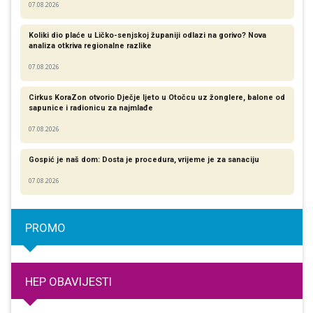
07.08.2026
Koliki dio plaće u Ličko-senjskoj županiji odlazi na gorivo? Nova
analiza otkriva regionalne razlike​
07.08.2026
Cirkus KoraZon otvorio Dječje ljeto u Otočcu uz žonglere, balone od
sapunice i radionicu za najmlađe
07.08.2026
Gospić je naš dom: Dosta je procedura, vrijeme je za sanaciju
07.08.2026
PROMO
HEP OBAVIJESTI