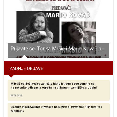
adu???
Prijavite se: Tonka Mršić i Mario Kovač podučavat će mlade Gospićane glumu
T
ZADNJE OBJAVE
Miletić od Božinovića zatražio hitnu istragu zbog sumnje na
nezakonito odlaganje otpada na državnom zemljištu u Udbini
08.08.2026
Ličanke viceprvakinje Hrvatske na Državnoj završnici HEP turnira u
rukometu