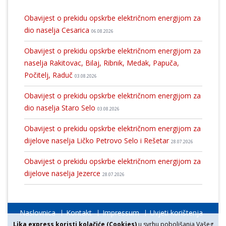
Obavijest o prekidu opskrbe električnom energijom za
dio naselja Cesarica
06.08.2026
Obavijest o prekidu opskrbe električnom energijom za
naselja Rakitovac, Bilaj, Ribnik, Medak, Papuča,
Počitelj, Raduč
03.08.2026
Obavijest o prekidu opskrbe električnom energijom za
dio naselja Staro Selo
03.08.2026
Obavijest o prekidu opskrbe električnom energijom za
dijelove naselja Ličko Petrovo Selo i Rešetar
28.07.2026
Obavijest o prekidu opskrbe električnom energijom za
dijelove naselja Jezerce
28.07.2026
Naslovnica
Kontakt
Impressum
Uvjeti korištenja
Lika express koristi kolačiće (Cookies)
u svrhu poboljšanja Vašeg