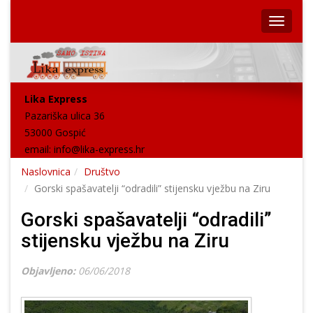
Lika Express
Pazariška ulica 36
53000 Gospić
email:
info@lika-express.hr
Naslovnica
Društvo
Gorski spašavatelji “odradili” stijensku vježbu na Ziru
Gorski spašavatelji “odradili”
stijensku vježbu na Ziru
Objavljeno:
06/06/2018