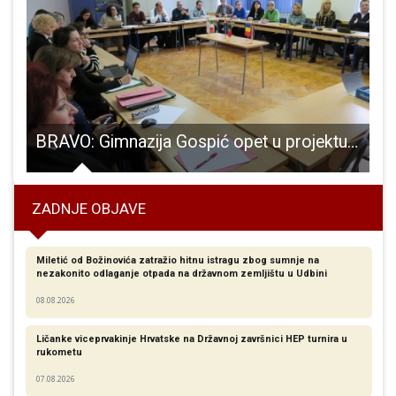
nkcionirali vozače glisera i auta koji nisu položili ispite za upravljanje
BRAVO: Gimnazija Gospić opet u projektu programa Erasmus+
ZADNJE OBJAVE
Miletić od Božinovića zatražio hitnu istragu zbog sumnje na
nezakonito odlaganje otpada na državnom zemljištu u Udbini
08.08.2026
Ličanke viceprvakinje Hrvatske na Državnoj završnici HEP turnira u
rukometu
07.08.2026