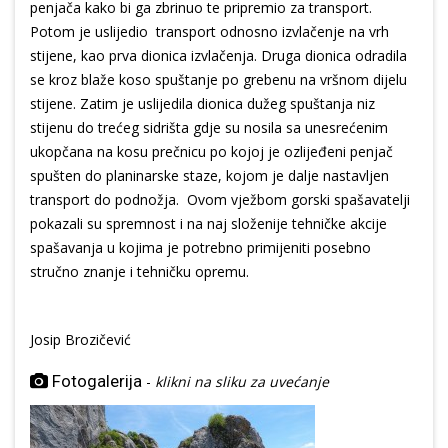
penjača kako bi ga zbrinuo te pripremio za transport.
Potom je uslijedio transport odnosno izvlačenje na vrh
stijene, kao prva dionica izvlačenja. Druga dionica odradila
se kroz blaže koso spuštanje po grebenu na vršnom dijelu
stijene. Zatim je uslijedila dionica dužeg spuštanja niz
stijenu do trećeg sidrišta gdje su nosila sa unesrećenim
ukopčana na kosu prečnicu po kojoj je ozlijeđeni penjač
spušten do planinarske staze, kojom je dalje nastavljen
transport do podnožja. Ovom vježbom gorski spašavatelji
pokazali su spremnost i na naj složenije tehničke akcije
spašavanja u kojima je potrebno primijeniti posebno
stručno znanje i tehničku opremu.
Josip Brozičević
Fotogalerija
-
klikni na sliku za uvećanje