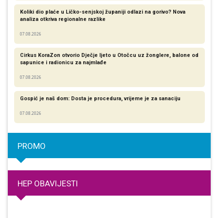
Koliki dio plaće u Ličko-senjskoj županiji odlazi na gorivo? Nova
analiza otkriva regionalne razlike​
07.08.2026
Cirkus KoraZon otvorio Dječje ljeto u Otočcu uz žonglere, balone od
sapunice i radionicu za najmlađe
07.08.2026
Gospić je naš dom: Dosta je procedura, vrijeme je za sanaciju
07.08.2026
PROMO
HEP OBAVIJESTI