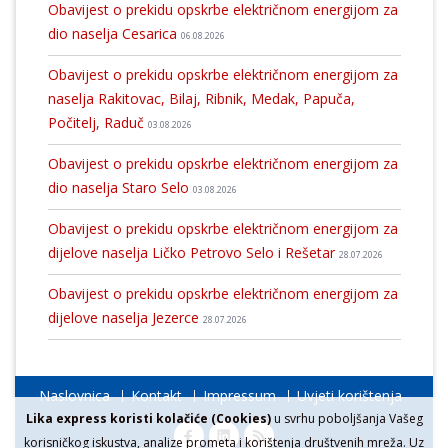
Obavijest o prekidu opskrbe električnom energijom za
dio naselja Cesarica
06.08.2026
Obavijest o prekidu opskrbe električnom energijom za
naselja Rakitovac, Bilaj, Ribnik, Medak, Papuča,
Počitelj, Raduč
03.08.2026
Obavijest o prekidu opskrbe električnom energijom za
dio naselja Staro Selo
03.08.2026
Obavijest o prekidu opskrbe električnom energijom za
dijelove naselja Ličko Petrovo Selo i Rešetar
28.07.2026
Obavijest o prekidu opskrbe električnom energijom za
dijelove naselja Jezerce
28.07.2026
Naslovnica
Kontakt
Impressum
Uvjeti korištenja
Lika express koristi kolačiće (Cookies)
u svrhu poboljšanja Vašeg
korisničkog iskustva, analize prometa i korištenja društvenih mreža. Uz