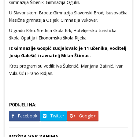
Gimnazija Šibenik; Gimnazija Ogulin.
U Slavonskom Brodu: Gimnazija Slavonski Brod; Isusovačka
klasična gimnazija Osijek; Gimnazija Vukovar.
U gradu Krku: Srednja škola Krk; Hotelijersko-turistička
škola Opatija i Ekonomska škola Rijeka.
Iz Gimnazije Gospić sudjelovalo je 11 učenika, voditelj
Josip Galešić i ravnatelj Milan Štimac.
Kroz program su vodili: Iva Šulentić, Marijana Batinić, Ivan
Vukušić i Frano Ridjan.
PODIJELI NA:
Facebook
Twitter
Google+
MOŽDA VAS ZANIMA