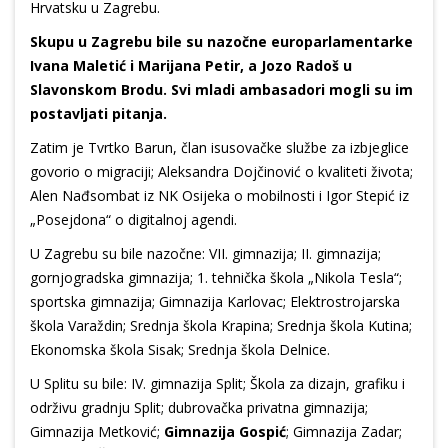
Hrvatsku u Zagrebu.
Skupu u Zagrebu bile su nazočne europarlamentarke
Ivana Maletić i Marijana Petir, a Jozo Radoš u
Slavonskom Brodu. Svi mladi ambasadori mogli su im
postavljati pitanja.
Zatim je Tvrtko Barun, član isusovačke službe za izbjeglice
govorio o migraciji; Aleksandra Dojčinović o kvaliteti života;
Alen Nađsombat iz NK Osijeka o mobilnosti i Igor Stepić iz
„Posejdona“ o digitalnoj agendi.
U Zagrebu su bile nazočne: VII. gimnazija; II. gimnazija;
gornjogradska gimnazija; 1. tehnička škola „Nikola Tesla“;
sportska gimnazija; Gimnazija Karlovac; Elektrostrojarska
škola Varaždin; Srednja škola Krapina; Srednja škola Kutina;
Ekonomska škola Sisak; Srednja škola Delnice.
U Splitu su bile: IV. gimnazija Split; Škola za dizajn, grafiku i
održivu gradnju Split; dubrovačka privatna gimnazija;
Gimnazija Metković;
Gimnazija Gospić
; Gimnazija Zadar;