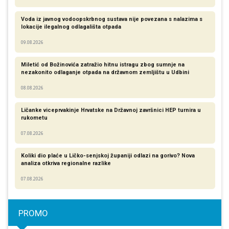
Voda iz javnog vodoopskrbnog sustava nije povezana s nalazima s
lokacije ilegalnog odlagališta otpada
09.08.2026
Miletić od Božinovića zatražio hitnu istragu zbog sumnje na
nezakonito odlaganje otpada na državnom zemljištu u Udbini
08.08.2026
Ličanke viceprvakinje Hrvatske na Državnoj završnici HEP turnira u
rukometu
07.08.2026
Koliki dio plaće u Ličko-senjskoj županiji odlazi na gorivo? Nova
analiza otkriva regionalne razlike​
07.08.2026
PROMO