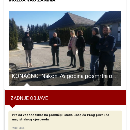
KONAČNO: Nakon 76 godina posmrtni ostaci žrtava Drugog svjetskog rata i poraća bit će dostojanstveno pohranjeni
ZADNJE OBJAVE
Prekid vodoopskrbe na području Grada Gospića zbog puknuća
magistralnog cjevovoda
09.08.2026