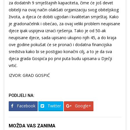
za dodatnih 9 smještajnih kapaciteta, čime će još devet
obitelji na ovaj način olakšati organizaciju svog obiteljskog
života, a djeca će dobiti ugodan i kvalitetan smještaj. Kako
je gradonačelnik i obećao, za ovaj veliki problem neupisane
djece ipak uspijeva iznaći rješenja. Tako je od 50-ak
neupisane djece, sada upisano ukupno njih 45, a do kraja
ove godine pokušat će se pronaći i dodatna financijska
sredstva kako bi se postigao konačni cilj, a to je da sva
djeca grada Gospića po prvi puta budu upisana u Dječji
vrtić.
IZVOR: GRAD GOSPIĆ
PODIJELI NA:
Facebook
Twitter
Google+
MOŽDA VAS ZANIMA