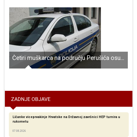
Četiri muškarca na području Perušića osumnjičeni za prijetnje
n na Tulove grede
ZADNJE OBJAVE
Ličanke viceprvakinje Hrvatske na Državnoj završnici HEP turnira u
rukometu
07.08.2026