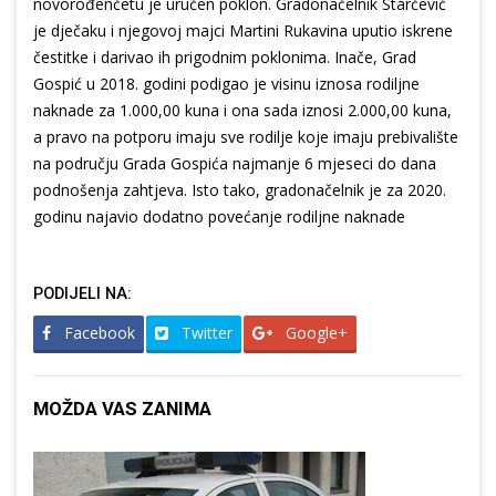
novorođenčetu je uručen poklon. Gradonačelnik Starčević
je dječaku i njegovoj majci Martini Rukavina uputio iskrene
čestitke i darivao ih prigodnim poklonima. Inače, Grad
Gospić u 2018. godini podigao je visinu iznosa rodiljne
naknade za 1.000,00 kuna i ona sada iznosi 2.000,00 kuna,
a pravo na potporu imaju sve rodilje koje imaju prebivalište
na području Grada Gospića najmanje 6 mjeseci do dana
podnošenja zahtjeva. Isto tako, gradonačelnik je za 2020.
godinu najavio dodatno povećanje rodiljne naknade
PODIJELI NA:
Facebook
Twitter
Google+
MOŽDA VAS ZANIMA