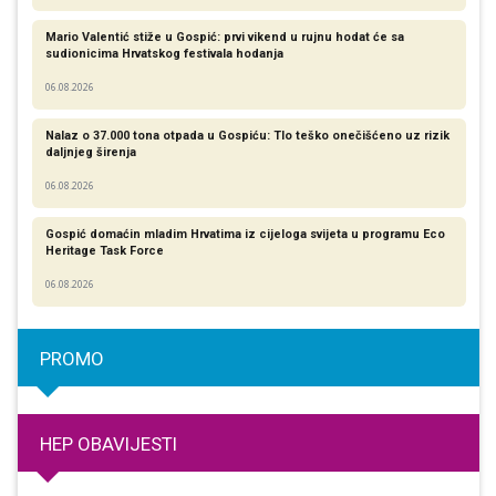
Mario Valentić stiže u Gospić: prvi vikend u rujnu hodat će sa
sudionicima Hrvatskog festivala hodanja
06.08.2026
Nalaz o 37.000 tona otpada u Gospiću: Tlo teško onečišćeno uz rizik
daljnjeg širenja
06.08.2026
Gospić domaćin mladim Hrvatima iz cijeloga svijeta u programu Eco
Heritage Task Force
06.08.2026
PROMO
HEP OBAVIJESTI