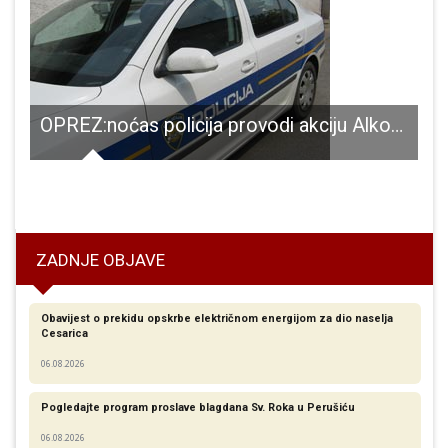
OPREZ:noćas policija provodi akciju Alkohol i droge!!!
L
ZADNJE OBJAVE
Obavijest o prekidu opskrbe električnom energijom za dio naselja
Cesarica
06.08.2026
Pogledajte program proslave blagdana Sv. Roka u Perušiću
06.08.2026