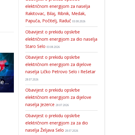
električnom energijom za naselja
Rakitovac, Bilaj, Ribnik, Medak,
Papuča, Počitelj, Raduč
03.08.2026
Obavijest o prekidu opskrbe
električnom energijom za dio naselja
Staro Selo
03.08.2026
Obavijest o prekidu opskrbe
električnom energijom za dijelove
naselja Ličko Petrovo Selo i Rešetar
28.07.2026
Dvije novooboljele osobe s područja Ličko-senjske županije u protekla 24 sata
Završen projekt „ Korak prema jednakosti“
Maja Pezelj svojim umijećem i uz Božju pomoć napravila impozantne ruke koje kr
Obavijest o prekidu opskrbe
električnom energijom za dijelove
naselja Jezerce
28.07.2026
Obavijest o prekidu opskrbe
električnom energijom za za dio
naselja Željava Selo
28.07.2026