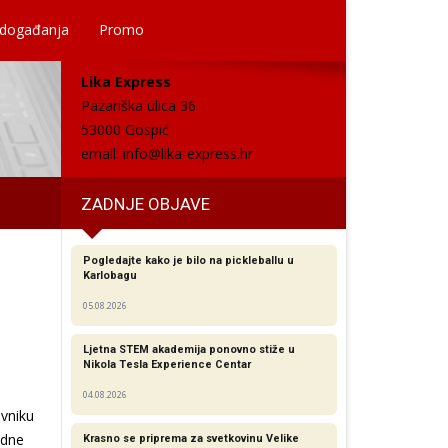
 događanja
Promo
Lika Express
Pazariška ulica 36
53000 Gospić
email:
info@lika-express.hr
ZADNJE OBJAVE
Pogledajte kako je bilo na pickleballu u
Karlobagu
05.08.2026
Ljetna STEM akademija ponovno stiže u
Nikola Tesla Experience Centar
04.08.2026
vniku
odne
Krasno se priprema za svetkovinu Velike