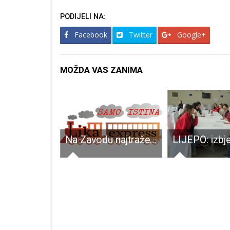
PODIJELI NA:
Facebook
Twitter
Google+
MOŽDA VAS ZANIMA
Perušić večeras slavi Rokovo!!!
Na Zavodu najtraženiji konobari, kuhari i trgovci