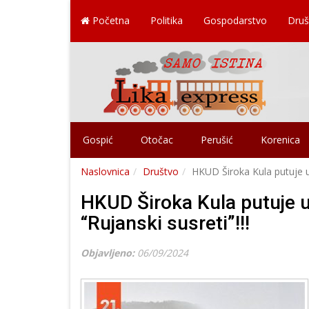
Početna
Politika
Gospodarstvo
Druš
Gospić
Otočac
Perušić
Korenica
Naslovnica
Društvo
HKUD Široka Kula putuje u 
HKUD Široka Kula putuje u
“Rujanski susreti”!!!
Objavljeno:
06/09/2024