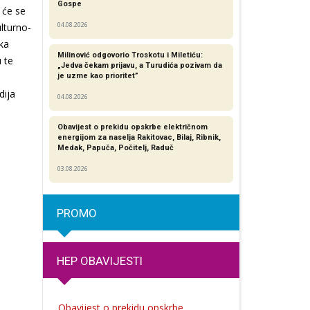
Gospe
 će se
lturno-
04.08.2026
oka
Milinović odgovorio Troskotu i Miletiću:
 te
„Jedva čekam prijavu, a Turudića pozivam da
je uzme kao prioritet”
dija
04.08.2026
Obavijest o prekidu opskrbe električnom
energijom za naselja Rakitovac, Bilaj, Ribnik,
Medak, Papuča, Počitelj, Raduč
03.08.2026
PROMO
HEP OBAVIJESTI
Obavijest o prekidu opskrbe