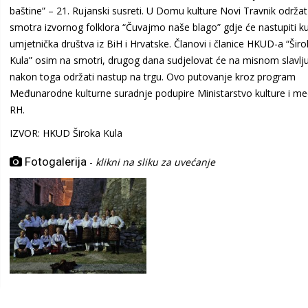
baštine” – 21. Rujanski susreti. U Domu kulture Novi Travnik održat
smotra izvornog folklora “Čuvajmo naše blago” gdje će nastupiti ku
umjetnička društva iz BiH i Hrvatske. Članovi i članice HKUD-a “Šir
Kula” osim na smotri, drugog dana sudjelovat će na misnom slavlju
nakon toga održati nastup na trgu. Ovo putovanje kroz program
Međunarodne kulturne suradnje podupire Ministarstvo kulture i me
RH.
IZVOR: HKUD Široka Kula
Fotogalerija
-
klikni na sliku za uvećanje