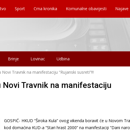
tvo
Sport
Crna kronika
Komunalne obavijesti
Najave
Brinje
Lovinac
Udbina
Novi Travnik na manifestaciju “Rujanski susreti”!!!
 Novi Travnik na manifestaciju
GOSPIĆ- HKUD “Široka Kula” ovog vikenda boravit će u Novom Tra
kod domaćina KUD-a “Stari hrast 2000” na manifestaciji “Dani nar