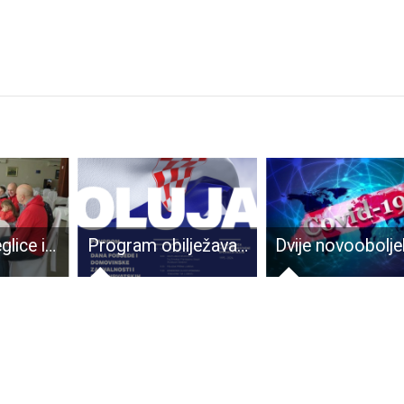
LIJEPO: izbjeglice iz Ukrajine zahvalne su svima u Gospiću koji im pomažu
Program obilježavanja Dana pobjede i Domovinske zahvalnosti i Dana hrvatskih branitelja 5.kolovoza