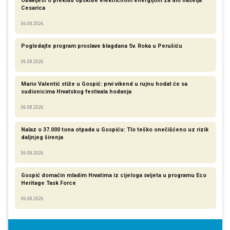
Obavijest o prekidu opskrbe električnom energijom za dio naselja
Cesarica
06.08.2026
Pogledajte program proslave blagdana Sv. Roka u Perušiću
06.08.2026
Mario Valentić stiže u Gospić: prvi vikend u rujnu hodat će sa
sudionicima Hrvatskog festivala hodanja
06.08.2026
Nalaz o 37.000 tona otpada u Gospiću: Tlo teško onečišćeno uz rizik
daljnjeg širenja
06.08.2026
Gospić domaćin mladim Hrvatima iz cijeloga svijeta u programu Eco
Heritage Task Force
06.08.2026