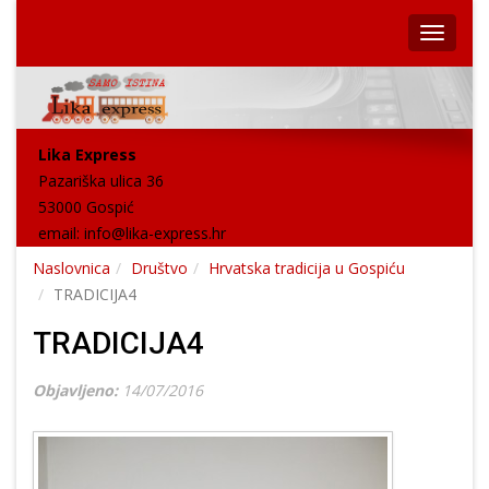
Lika Express
Pazariška ulica 36
53000 Gospić
email:
info@lika-express.hr
Naslovnica
Društvo
Hrvatska tradicija u Gospiću
TRADICIJA4
TRADICIJA4
Objavljeno:
14/07/2016