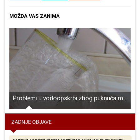
MOŽDA VAS ZANIMA
 spomendanima
Problemi u vodoopskrbi zbog puknuća magistralnog cjevovoda Gospić- Medak
ZADNJE OBJAVE