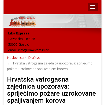
Lika Express
Pazariška ulica 36
53000 Gospić
email:
info@lika-express.hr
Naslovnica
Društvo
Hrvatska vatrogasna zajednica upozorava: spriječimo
požare uzrokovane spaljivanjem korova
Hrvatska vatrogasna
zajednica upozorava:
spriječimo požare uzrokovane
spaljivanjem korova