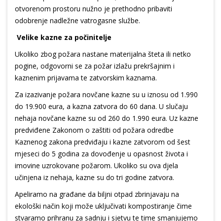
otvorenom prostoru nužno je prethodno pribaviti
odobrenje nadležne vatrogasne službe.
Velike kazne za počinitelje
Ukoliko zbog požara nastane materijalna šteta ili netko
pogine, odgovorni se za požar izlažu prekršajnim i
kaznenim prijavama te zatvorskim kaznama.
Za izazivanje požara novčane kazne su u iznosu od 1.990
do 19.900 eura, a kazna zatvora do 60 dana. U slučaju
nehaja novčane kazne su od 260 do 1.990 eura. Uz kazne
predviđene Zakonom o zaštiti od požara odredbe
Kaznenog zakona predviđaju i kazne zatvorom od šest
mjeseci do 5 godina za dovođenje u opasnost života i
imovine uzrokovane požarom. Ukoliko su ova djela
učinjena iz nehaja, kazne su do tri godine zatvora.
Apeliramo na građane da biljni otpad zbrinjavaju na
ekološki način koji može uključivati kompostiranje čime
stvaramo prihranu za sadnju i sjetvu te time smanjujemo