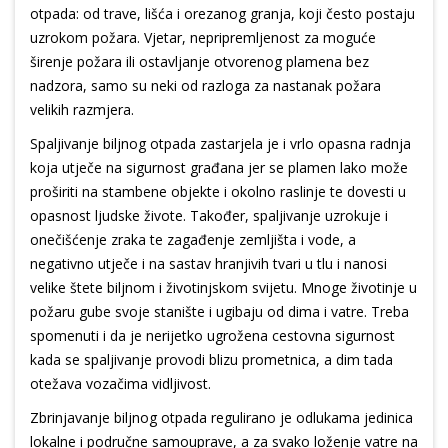
otpada: od trave, lišća i orezanog granja, koji često postaju
uzrokom požara. Vjetar, nepripremljenost za moguće
širenje požara ili ostavljanje otvorenog plamena bez
nadzora, samo su neki od razloga za nastanak požara
velikih razmjera.
Spaljivanje biljnog otpada zastarjela je i vrlo opasna radnja
koja utječe na sigurnost građana jer se plamen lako može
proširiti na stambene objekte i okolno raslinje te dovesti u
opasnost ljudske živote. Također, spaljivanje uzrokuje i
onečišćenje zraka te zagađenje zemljišta i vode, a
negativno utječe i na sastav hranjivih tvari u tlu i nanosi
velike štete biljnom i životinjskom svijetu. Mnoge životinje u
požaru gube svoje stanište i ugibaju od dima i vatre. Treba
spomenuti i da je nerijetko ugrožena cestovna sigurnost
kada se spaljivanje provodi blizu prometnica, a dim tada
otežava vozačima vidljivost.
Zbrinjavanje biljnog otpada regulirano je odlukama jedinica
lokalne i područne samouprave, a za svako loženje vatre na