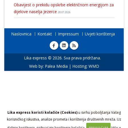
Obavijest o prekidu opskrbe električnom energijom za
dijelove naselja Jezerce
28.07.2026
Naslovnica
Kontakt
Impressum
Uvjeti korištenja
Lika express © 2026. Sva prava pridržana.
Web by:
Palea Media
| Hosting:
WMD
Lika express koristi kolačiće (Cookies)
u svrhu poboljšanja Vašeg
korisničkog iskustva, analize prometa i korištenja društvenih mreža. Uz
daljnje korištenje, prihvaćate korištenje kolačića.
PRIHVAĆAM
Više o