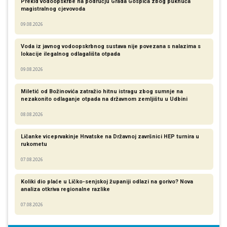
Prekid vodoopskrbe na području Grada Gospića zbog puknuća
magistralnog cjevovoda
09.08.2026
Voda iz javnog vodoopskrbnog sustava nije povezana s nalazima s
lokacije ilegalnog odlagališta otpada
09.08.2026
Miletić od Božinovića zatražio hitnu istragu zbog sumnje na
nezakonito odlaganje otpada na državnom zemljištu u Udbini
08.08.2026
Ličanke viceprvakinje Hrvatske na Državnoj završnici HEP turnira u
rukometu
07.08.2026
Koliki dio plaće u Ličko-senjskoj županiji odlazi na gorivo? Nova
analiza otkriva regionalne razlike​
07.08.2026