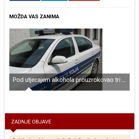
MOŽDA VAS ZANIMA
Pod utjecajem alkohola prouzrokovao tri prometne nesreće
Cerju u kojima je jedna osoba smrtno stradala
P
ZADNJE OBJAVE